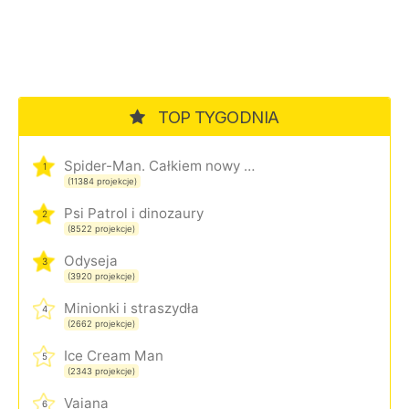
TOP TYGODNIA
Spider-Man. Całkiem nowy dzień
1
(11384 projekcje)
Psi Patrol i dinozaury
2
(8522 projekcje)
Odyseja
3
(3920 projekcje)
Minionki i straszydła
4
(2662 projekcje)
Ice Cream Man
5
(2343 projekcje)
Vaiana
6