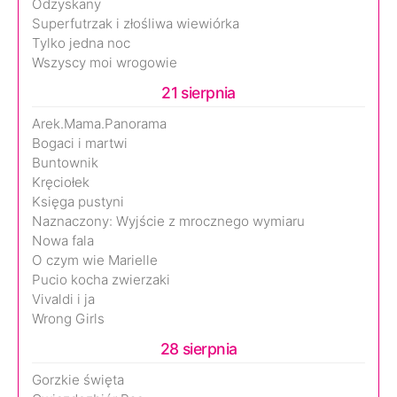
Odzyskany
Superfutrzak i złośliwa wiewiórka
Tylko jedna noc
Wszyscy moi wrogowie
21 sierpnia
Arek.Mama.Panorama
Bogaci i martwi
Buntownik
Kręciołek
Księga pustyni
Naznaczony: Wyjście z mrocznego wymiaru
Nowa fala
O czym wie Marielle
Pucio kocha zwierzaki
Vivaldi i ja
Wrong Girls
28 sierpnia
Gorzkie święta