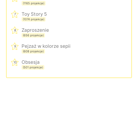
(1165 projekcje)
Toy Story 5
7
(1074 projekcje)
Zaproszenie
8
(656 projekcje)
Pejzaż w kolorze sepii
9
(608 projekcje)
Obsesja
10
(501 projekcje)