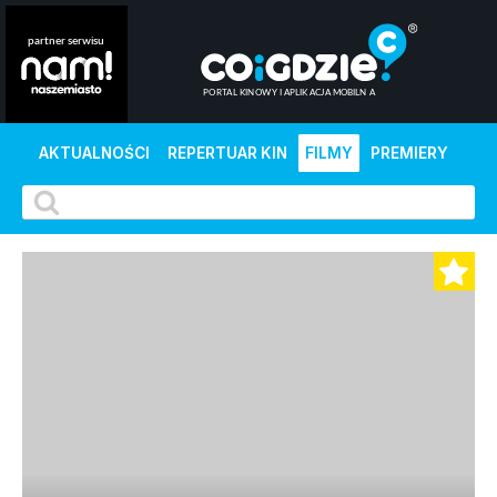
AKTUALNOŚCI
REPERTUAR KIN
FILMY
PREMIERY