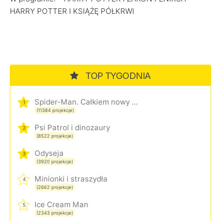
HARRY POTTER I KSIĄŻĘ PÓŁKRWI
TOP TYGODNIA
Spider-Man. Całkiem nowy dzień
1
(11384 projekcje)
Psi Patrol i dinozaury
2
(8522 projekcje)
Odyseja
3
(3920 projekcje)
Minionki i straszydła
4
(2662 projekcje)
Ice Cream Man
5
(2343 projekcje)