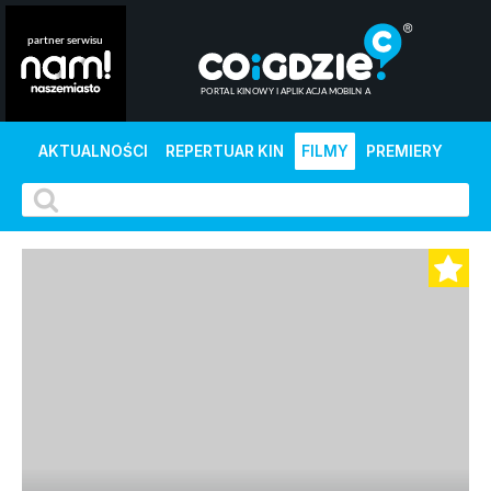
AKTUALNOŚCI
REPERTUAR KIN
FILMY
PREMIERY