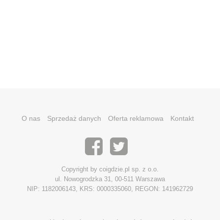
O nas
Sprzedaż danych
Oferta reklamowa
Kontakt
Copyright by coigdzie.pl sp. z o.o.
ul. Nowogrodzka 31, 00-511 Warszawa
NIP: 1182006143, KRS: 0000335060, REGON: 141962729