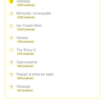
Odyseja
3
(3920 projekcje)
Minionki i straszydła
4
(2662 projekcje)
Ice Cream Man
5
(2343 projekcje)
Vaiana
6
(1165 projekcje)
Toy Story 5
7
(1074 projekcje)
Zaproszenie
8
(656 projekcje)
Pejzaż w kolorze sepii
9
(608 projekcje)
Obsesja
10
(501 projekcje)