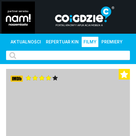
AKTUALNOŚCI
REPERTUAR KIN
FILMY
PREMIERY