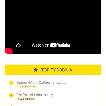
TOP TYGODNIA
Spider-Man. Całkiem nowy dzień
1
(11384 projekcje)
Psi Patrol i dinozaury
2
(8522 projekcje)