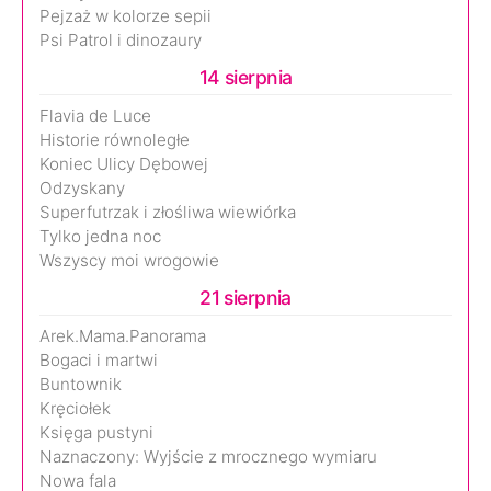
Pejzaż w kolorze sepii
Psi Patrol i dinozaury
14 sierpnia
Flavia de Luce
Historie równoległe
Koniec Ulicy Dębowej
Odzyskany
Superfutrzak i złośliwa wiewiórka
Tylko jedna noc
Wszyscy moi wrogowie
21 sierpnia
Arek.Mama.Panorama
Bogaci i martwi
Buntownik
Kręciołek
Księga pustyni
Naznaczony: Wyjście z mrocznego wymiaru
Nowa fala