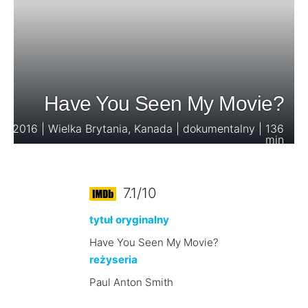
Have You Seen My Movie?
2016 | Wielka Brytania, Kanada | dokumentalny | 136
min
7.1/10
tytuł oryginalny
Have You Seen My Movie?
reżyseria
Paul Anton Smith