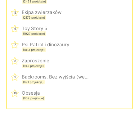
(2423 projekcje)
Ekipa zwierzaków
5
(2179 projekcje)
Toy Story 5
6
(1927 projekcje)
Psi Patrol i dinozaury
7
(1013 projekcje)
Zaproszenie
8
(947 projekcje)
Backrooms. Bez wyjścia (wersja rozszerzona)
9
(691 projekcje)
Obsesja
10
(609 projekcje)