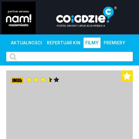
AKTUALNOŚCI
REPERTUAR KIN
FILMY
PREMIERY