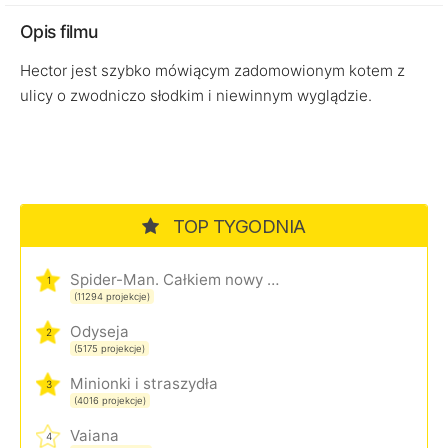
Opis filmu
Hector jest szybko mówiącym zadomowionym kotem z
ulicy o zwodniczo słodkim i niewinnym wyglądzie.
TOP TYGODNIA
Spider-Man. Całkiem nowy dzień
1
(11294 projekcje)
Odyseja
2
(5175 projekcje)
Minionki i straszydła
3
(4016 projekcje)
Vaiana
4