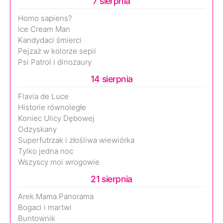
7 sierpnia
Homo sapiens?
Ice Cream Man
Kandydaci śmierci
Pejzaż w kolorze sepii
Psi Patrol i dinozaury
14 sierpnia
Flavia de Luce
Historie równoległe
Koniec Ulicy Dębowej
Odzyskany
Superfutrzak i złośliwa wiewiórka
Tylko jedna noc
Wszyscy moi wrogowie
21 sierpnia
Arek.Mama.Panorama
Bogaci i martwi
Buntownik