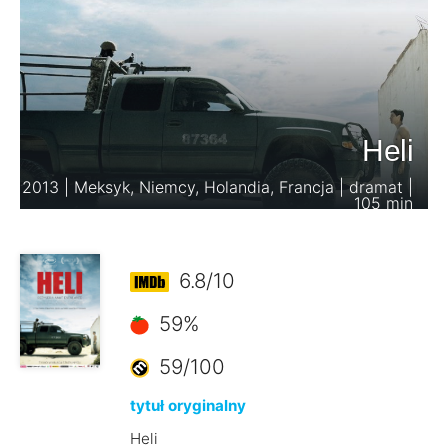
Heli
2013 | Meksyk, Niemcy, Holandia, Francja | dramat |
105 min
6.8/10
59%
59/100
tytuł oryginalny
Heli