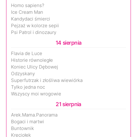
Homo sapiens?
Ice Cream Man
Kandydaci śmierci
Pejzaż w kolorze sepii
Psi Patrol i dinozaury
14 sierpnia
Flavia de Luce
Historie równoległe
Koniec Ulicy Dębowej
Odzyskany
Superfutrzak i złośliwa wiewiórka
Tylko jedna noc
Wszyscy moi wrogowie
21 sierpnia
Arek.Mama.Panorama
Bogaci i martwi
Buntownik
Kręciołek