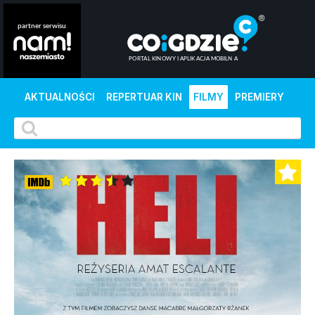
AKTUALNOŚCI
REPERTUAR KIN
FILMY
PREMIERY