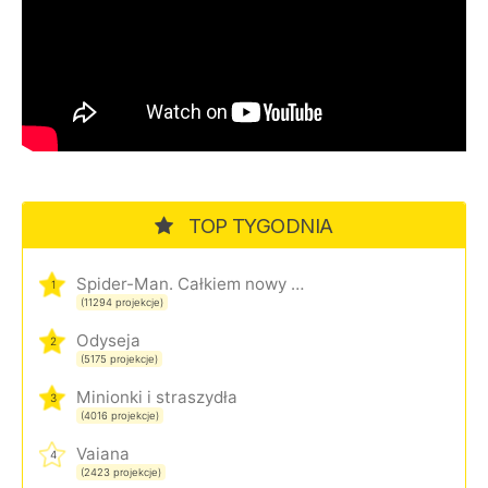
TOP TYGODNIA
Spider-Man. Całkiem nowy dzień
1
(11294 projekcje)
Odyseja
2
(5175 projekcje)
Minionki i straszydła
3
(4016 projekcje)
Vaiana
4
(2423 projekcje)