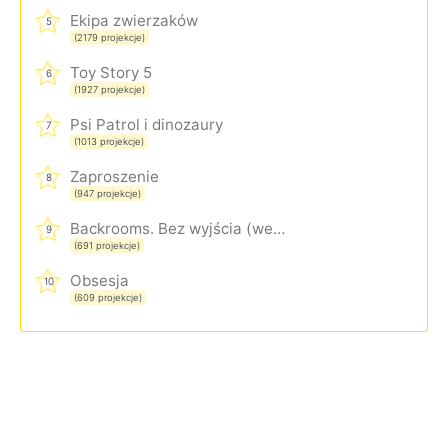
Ekipa zwierzaków
5
(2179 projekcje)
Toy Story 5
6
(1927 projekcje)
Psi Patrol i dinozaury
7
(1013 projekcje)
Zaproszenie
8
(947 projekcje)
Backrooms. Bez wyjścia (wersja rozszerzona)
9
(691 projekcje)
Obsesja
10
(609 projekcje)