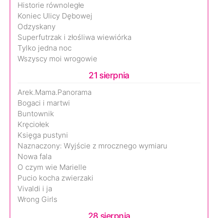
Historie równoległe
Koniec Ulicy Dębowej
Odzyskany
Superfutrzak i złośliwa wiewiórka
Tylko jedna noc
Wszyscy moi wrogowie
21 sierpnia
Arek.Mama.Panorama
Bogaci i martwi
Buntownik
Kręciołek
Księga pustyni
Naznaczony: Wyjście z mrocznego wymiaru
Nowa fala
O czym wie Marielle
Pucio kocha zwierzaki
Vivaldi i ja
Wrong Girls
28 sierpnia