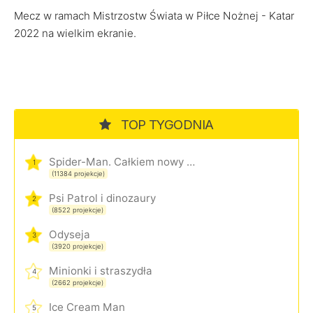
Mecz w ramach Mistrzostw Świata w Piłce Nożnej - Katar
2022 na wielkim ekranie.
TOP TYGODNIA
Spider-Man. Całkiem nowy dzień
1
(11384 projekcje)
Psi Patrol i dinozaury
2
(8522 projekcje)
Odyseja
3
(3920 projekcje)
Minionki i straszydła
4
(2662 projekcje)
Ice Cream Man
5