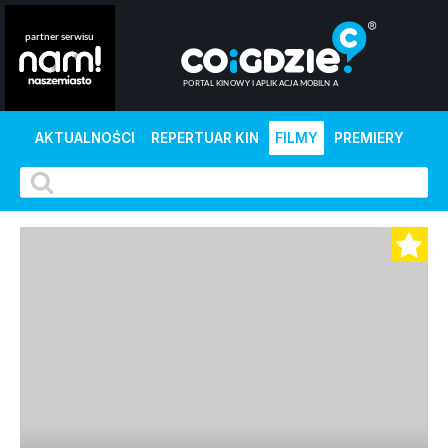
AKTUALNOŚCI
REPERTUAR KIN
FILMY
PREMIERY