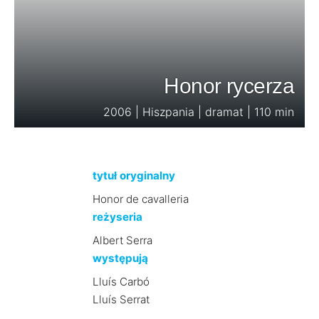
Honor rycerza
2006 | Hiszpania | dramat | 110 min
tytuł oryginalny
Honor de cavalleria
reżyseria
Albert Serra
występują
Lluís Carbó
Lluís Serrat