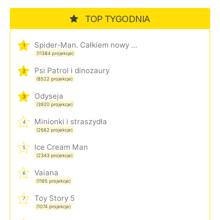
TOP TYGODNIA
Spider-Man. Całkiem nowy dzień
1
(11384 projekcje)
Psi Patrol i dinozaury
2
(8522 projekcje)
Odyseja
3
(3920 projekcje)
Minionki i straszydła
4
(2662 projekcje)
Ice Cream Man
5
(2343 projekcje)
Vaiana
6
(1165 projekcje)
Toy Story 5
7
(1074 projekcje)