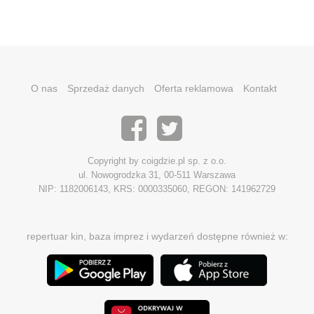
O nas
Sprzedaż danych
Oferta reklamowa
Kontakt
Copyright by coigdzie.pl sp. z o.o.
ul. Nowogrodzka 31, 00-511 Warszawa
NIP: 1182006143, KRS: 0000335060, REGON: 141962729
repertuar kin, baza imprez i wydarzeń dostępne również w: