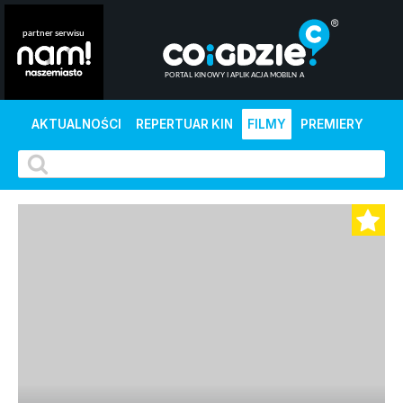
AKTUALNOŚCI
REPERTUAR KIN
FILMY
PREMIERY