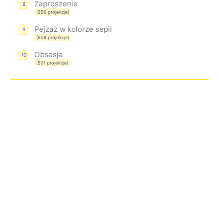
Zaproszenie
8
(656 projekcje)
Pejzaż w kolorze sepii
9
(608 projekcje)
Obsesja
10
(501 projekcje)