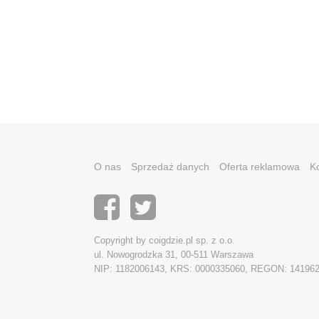
O nas
Sprzedaż danych
Oferta reklamowa
K
Copyright by coigdzie.pl sp. z o.o.
ul. Nowogrodzka 31, 00-511 Warszawa
NIP: 1182006143, KRS: 0000335060, REGON: 14196