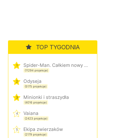
TOP TYGODNIA
Spider-Man. Całkiem nowy dzień
1
(11294 projekcje)
Odyseja
2
(5175 projekcje)
Minionki i straszydła
3
(4016 projekcje)
Vaiana
4
(2423 projekcje)
Ekipa zwierzaków
5
(2179 projekcje)