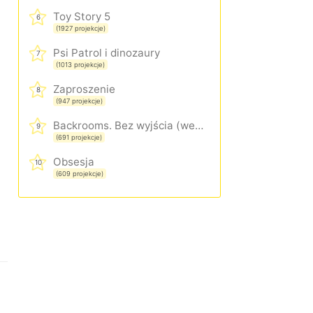
Toy Story 5
6
(1927 projekcje)
Psi Patrol i dinozaury
7
(1013 projekcje)
Zaproszenie
8
(947 projekcje)
Backrooms. Bez wyjścia (wersja rozszerzona)
9
(691 projekcje)
Obsesja
10
(609 projekcje)