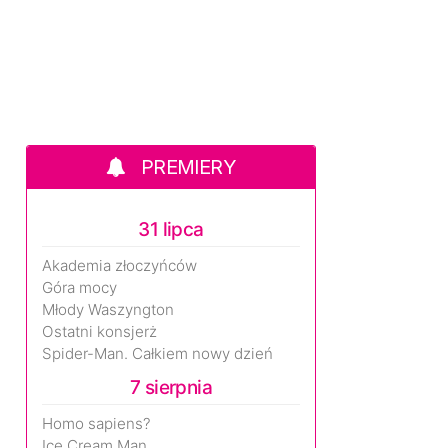
PREMIERY
31 lipca
Akademia złoczyńców
Góra mocy
Młody Waszyngton
Ostatni konsjerż
Spider-Man. Całkiem nowy dzień
7 sierpnia
Homo sapiens?
Ice Cream Man