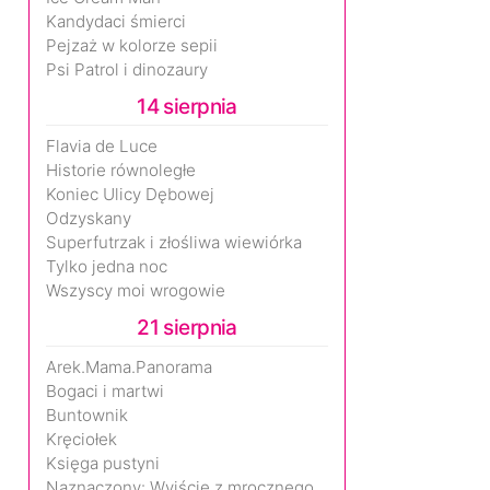
Kandydaci śmierci
Pejzaż w kolorze sepii
Psi Patrol i dinozaury
14 sierpnia
Flavia de Luce
Historie równoległe
Koniec Ulicy Dębowej
Odzyskany
Superfutrzak i złośliwa wiewiórka
Tylko jedna noc
Wszyscy moi wrogowie
21 sierpnia
Arek.Mama.Panorama
Bogaci i martwi
Buntownik
Kręciołek
Księga pustyni
Naznaczony: Wyjście z mrocznego wymiaru