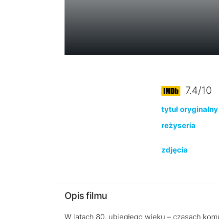
7.4/10
tytuł oryginalny
reżyseria
zdjęcia
Opis filmu
W latach 80. ubiegłego wieku – czasach komun