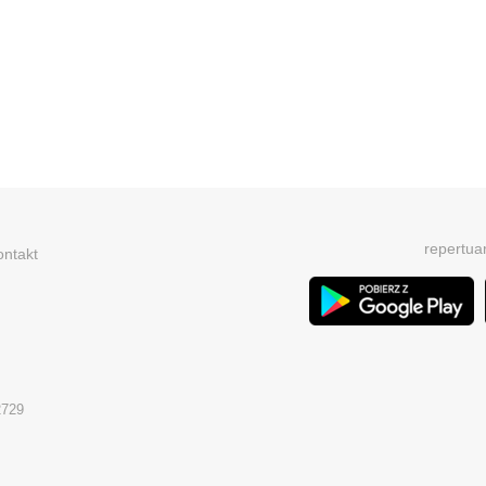
repertua
ontakt
2729