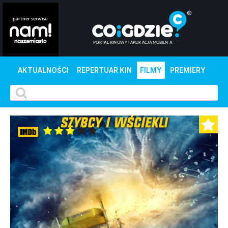
AKTUALNOŚCI
REPERTUAR KIN
FILMY
PREMIERY