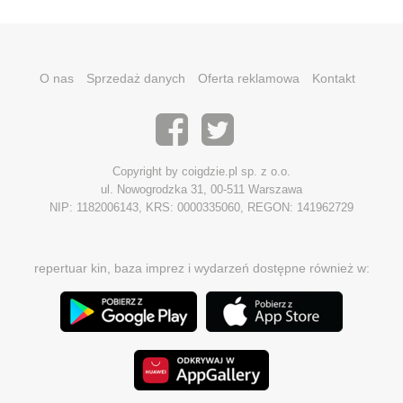
O nas
Sprzedaż danych
Oferta reklamowa
Kontakt
Copyright by coigdzie.pl sp. z o.o.
ul. Nowogrodzka 31, 00-511 Warszawa
NIP: 1182006143, KRS: 0000335060, REGON: 141962729
repertuar kin, baza imprez i wydarzeń dostępne również w: