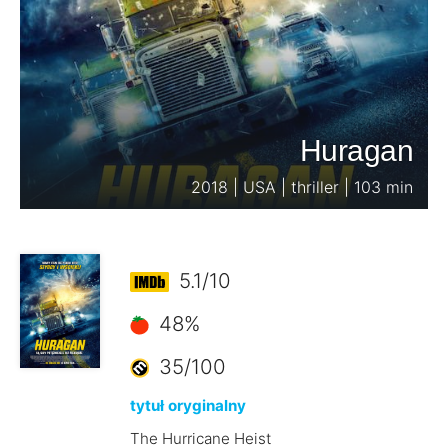
Huragan
2018 | USA | thriller | 103 min
5.1/10
48%
35/100
tytuł oryginalny
The Hurricane Heist