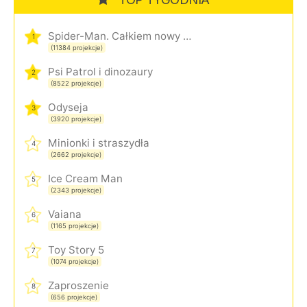
Spider-Man. Całkiem nowy dzień
1
(11384 projekcje)
Psi Patrol i dinozaury
2
(8522 projekcje)
Odyseja
3
(3920 projekcje)
Minionki i straszydła
4
(2662 projekcje)
Ice Cream Man
5
(2343 projekcje)
Vaiana
6
(1165 projekcje)
Toy Story 5
7
(1074 projekcje)
Zaproszenie
8
(656 projekcje)