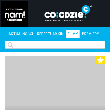
AKTUALNOŚCI
REPERTUAR KIN
FILMY
PREMIERY