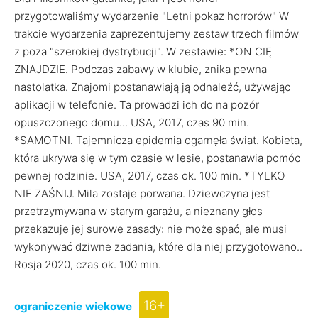
przygotowaliśmy wydarzenie "Letni pokaz horrorów" W
trakcie wydarzenia zaprezentujemy zestaw trzech filmów
z poza "szerokiej dystrybucji". W zestawie: *ON CIĘ
ZNAJDZIE. Podczas zabawy w klubie, znika pewna
nastolatka. Znajomi postanawiają ją odnaleźć, używając
aplikacji w telefonie. Ta prowadzi ich do na pozór
opuszczonego domu... USA, 2017, czas 90 min.
*SAMOTNI. Tajemnicza epidemia ogarnęła świat. Kobieta,
która ukrywa się w tym czasie w lesie, postanawia pomóc
pewnej rodzinie. USA, 2017, czas ok. 100 min. *TYLKO
NIE ZAŚNIJ. Mila zostaje porwana. Dziewczyna jest
przetrzymywana w starym garażu, a nieznany głos
przekazuje jej surowe zasady: nie może spać, ale musi
wykonywać dziwne zadania, które dla niej przygotowano..
Rosja 2020, czas ok. 100 min.
16+
ograniczenie wiekowe