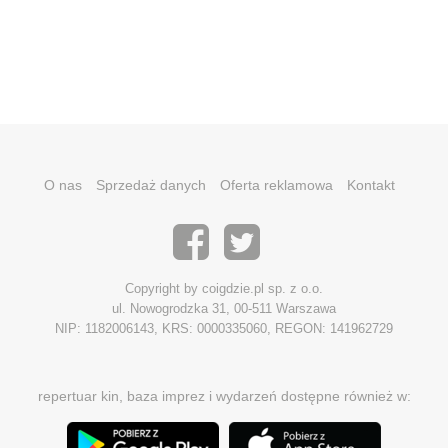
O nas
Sprzedaż danych
Oferta reklamowa
Kontakt
Copyright by coigdzie.pl sp. z o.o.
ul. Nowogrodzka 31, 00-511 Warszawa
NIP: 1182006143, KRS: 0000335060, REGON: 141962729
repertuar kin, baza imprez i wydarzeń dostępne również w: