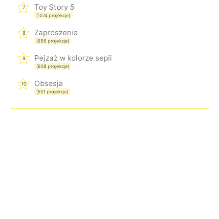
Toy Story 5
7
(1074 projekcje)
Zaproszenie
8
(656 projekcje)
Pejzaż w kolorze sepii
9
(608 projekcje)
Obsesja
10
(501 projekcje)