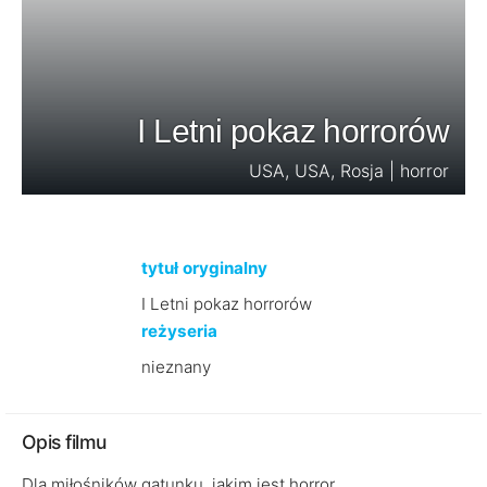
I Letni pokaz horrorów
USA, USA, Rosja | horror
tytuł oryginalny
I Letni pokaz horrorów
reżyseria
nieznany
Opis filmu
Dla miłośników gatunku, jakim jest horror