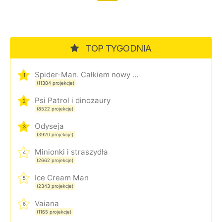
TOP TYGODNIA
Spider-Man. Całkiem nowy dzień
1
(11384 projekcje)
Psi Patrol i dinozaury
2
(8522 projekcje)
Odyseja
3
(3920 projekcje)
Minionki i straszydła
4
(2662 projekcje)
Ice Cream Man
5
(2343 projekcje)
Vaiana
6
(1165 projekcje)