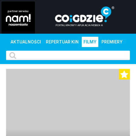
AKTUALNOŚCI
REPERTUAR KIN
FILMY
PREMIERY