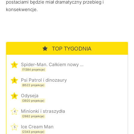
postaciami będzie miał dramatyczny przebieg i
konsekwencje.
TOP TYGODNIA
Spider-Man. Całkiem nowy dzień
1
(11384 projekcje)
Psi Patrol i dinozaury
2
(8522 projekcje)
Odyseja
3
(3920 projekcje)
Minionki i straszydła
4
(2662 projekcje)
Ice Cream Man
5
(2343 projekcje)