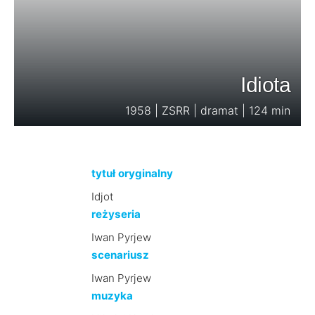
Idiota
1958 | ZSRR | dramat | 124 min
tytuł oryginalny
Idjot
reżyseria
Iwan Pyrjew
scenariusz
Iwan Pyrjew
muzyka