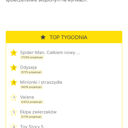
TOP TYGODNIA
Spider-Man. Całkiem nowy dzień
1
(11294 projekcje)
Odyseja
2
(5175 projekcje)
Minionki i straszydła
3
(4016 projekcje)
Vaiana
4
(2423 projekcje)
Ekipa zwierzaków
5
(2179 projekcje)
Toy Story 5
6