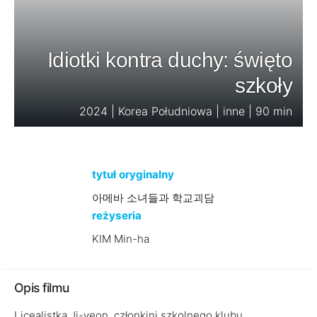
Idiotki kontra duchy: święto
szkoły
2024 | Korea Południowa | inne | 90 min
tytuł oryginalny
아메바 소녀들과 학교괴담
reżyseria
KIM Min-ha
Opis filmu
Licealistka Ji-yeon, członkini szkolnego klubu