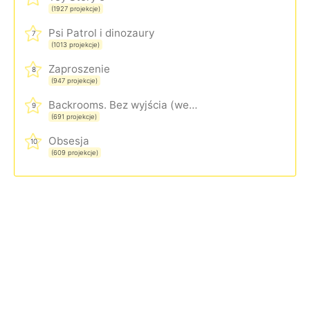
(1927 projekcje)
Psi Patrol i dinozaury
7
(1013 projekcje)
Zaproszenie
8
(947 projekcje)
Backrooms. Bez wyjścia (wersja rozszerzona)
9
(691 projekcje)
Obsesja
10
(609 projekcje)