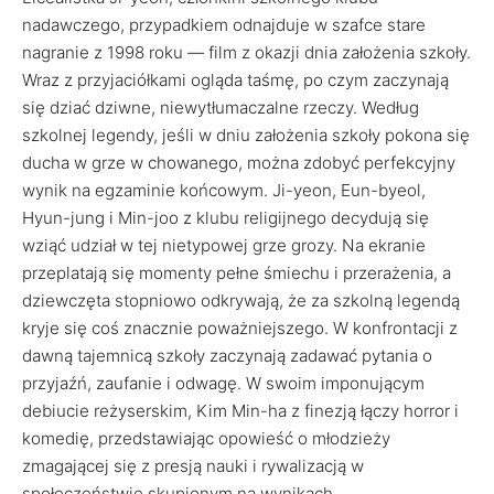
nadawczego, przypadkiem odnajduje w szafce stare
nagranie z 1998 roku — film z okazji dnia założenia szkoły.
Wraz z przyjaciółkami ogląda taśmę, po czym zaczynają
się dziać dziwne, niewytłumaczalne rzeczy. Według
szkolnej legendy, jeśli w dniu założenia szkoły pokona się
ducha w grze w chowanego, można zdobyć perfekcyjny
wynik na egzaminie końcowym. Ji-yeon, Eun-byeol,
Hyun-jung i Min-joo z klubu religijnego decydują się
wziąć udział w tej nietypowej grze grozy. Na ekranie
przeplatają się momenty pełne śmiechu i przerażenia, a
dziewczęta stopniowo odkrywają, że za szkolną legendą
kryje się coś znacznie poważniejszego. W konfrontacji z
dawną tajemnicą szkoły zaczynają zadawać pytania o
przyjaźń, zaufanie i odwagę. W swoim imponującym
debiucie reżyserskim, Kim Min-ha z finezją łączy horror i
komedię, przedstawiając opowieść o młodzieży
zmagającej się z presją nauki i rywalizacją w
społeczeństwie skupionym na wynikach.