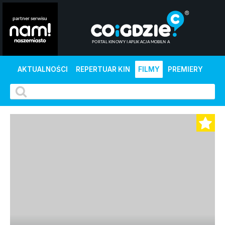
AKTUALNOŚCI
REPERTUAR KIN
FILMY
PREMIERY