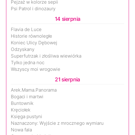
Pejzaż w kolorze sepii
Psi Patrol i dinozaury
14 sierpnia
Flavia de Luce
Historie równoległe
Koniec Ulicy Dębowej
Odzyskany
Superfutrzak i złośliwa wiewiórka
Tylko jedna noc
Wszyscy moi wrogowie
21 sierpnia
Arek.Mama.Panorama
Bogaci i martwi
Buntownik
Kręciołek
Księga pustyni
Naznaczony: Wyjście z mrocznego wymiaru
Nowa fala