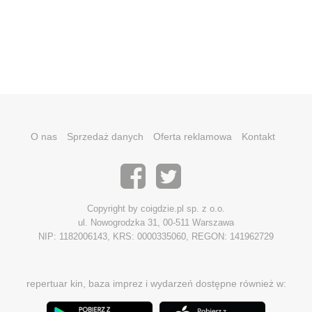
O nas
Sprzedaż danych
Oferta reklamowa
Kontakt
Copyright by coigdzie.pl sp. z o.o.
ul. Nowogrodzka 31, 00-511 Warszawa
NIP: 1182006143, KRS: 0000335060, REGON: 141962729
repertuar kin, baza imprez i wydarzeń dostępne również w: