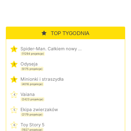
TOP TYGODNIA
Spider-Man. Całkiem nowy dzień
1
(11294 projekcje)
Odyseja
2
(5175 projekcje)
Minionki i straszydła
3
(4016 projekcje)
Vaiana
4
(2423 projekcje)
Ekipa zwierzaków
5
(2179 projekcje)
Toy Story 5
6
(1927 projekcje)