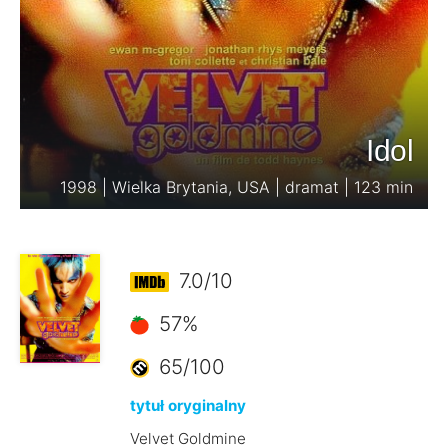
Idol
1998 | Wielka Brytania, USA | dramat | 123 min
7.0/10
57%
65/100
tytuł oryginalny
Velvet Goldmine