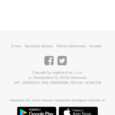
O nas
Sprzedaż danych
Oferta reklamowa
Kontakt
Copyright by coigdzie.pl sp. z o.o.
ul. Nowogrodzka 31, 00-511 Warszawa
NIP: 1182006143, KRS: 0000335060, REGON: 141962729
repertuar kin, baza imprez i wydarzeń dostępne również w: