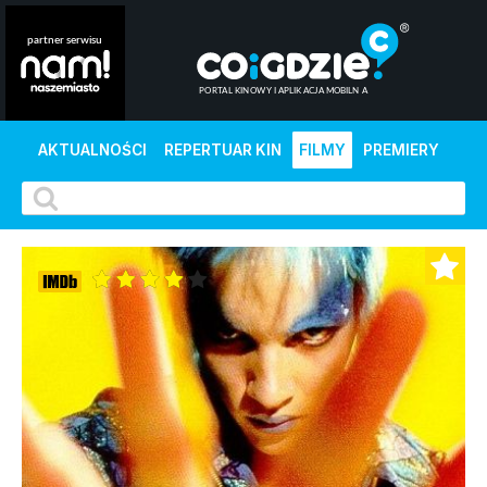
AKTUALNOŚCI
REPERTUAR KIN
FILMY
PREMIERY