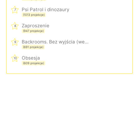
Psi Patrol i dinozaury
7
(1013 projekcje)
Zaproszenie
8
(947 projekcje)
Backrooms. Bez wyjścia (wersja rozszerzona)
9
(691 projekcje)
Obsesja
10
(609 projekcje)