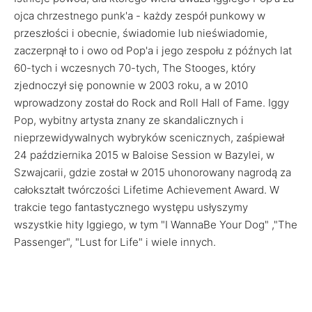
ojca chrzestnego punk'a - każdy zespół punkowy w
przeszłości i obecnie, świadomie lub nieświadomie,
zaczerpnął to i owo od Pop'a i jego zespołu z późnych lat
60-tych i wczesnych 70-tych, The Stooges, który
zjednoczył się ponownie w 2003 roku, a w 2010
wprowadzony został do Rock and Roll Hall of Fame. Iggy
Pop, wybitny artysta znany ze skandalicznych i
nieprzewidywalnych wybryków scenicznych, zaśpiewał
24 października 2015 w Baloise Session w Bazylei, w
Szwajcarii, gdzie został w 2015 uhonorowany nagrodą za
całokształt twórczości Lifetime Achievement Award. W
trakcie tego fantastycznego występu usłyszymy
wszystkie hity Iggiego, w tym "I WannaBe Your Dog" ,"The
Passenger", "Lust for Life" i wiele innych.