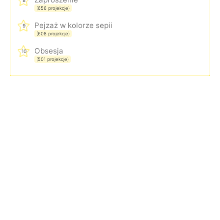
8
(656 projekcje)
Pejzaż w kolorze sepii
9
(608 projekcje)
Obsesja
10
(501 projekcje)