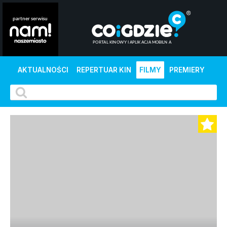
AKTUALNOŚCI
REPERTUAR KIN
FILMY
PREMIERY