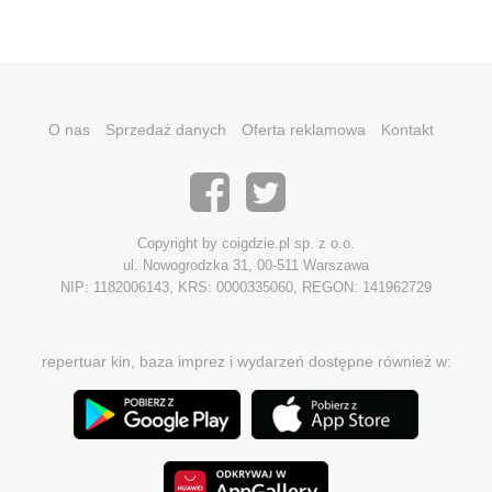
O nas
Sprzedaż danych
Oferta reklamowa
Kontakt
Copyright by coigdzie.pl sp. z o.o.
ul. Nowogrodzka 31, 00-511 Warszawa
NIP: 1182006143, KRS: 0000335060, REGON: 141962729
repertuar kin, baza imprez i wydarzeń dostępne również w: