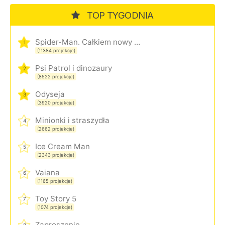
TOP TYGODNIA
Spider-Man. Całkiem nowy dzień
1
(11384 projekcje)
Psi Patrol i dinozaury
2
(8522 projekcje)
Odyseja
3
(3920 projekcje)
Minionki i straszydła
4
(2662 projekcje)
Ice Cream Man
5
(2343 projekcje)
Vaiana
6
(1165 projekcje)
Toy Story 5
7
(1074 projekcje)
Zaproszenie