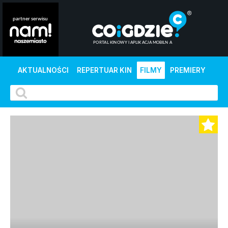
AKTUALNOŚCI
REPERTUAR KIN
FILMY
PREMIERY