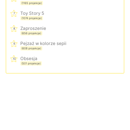
(1165 projekcje)
Toy Story 5
7
(1074 projekcje)
Zaproszenie
8
(656 projekcje)
Pejzaż w kolorze sepii
9
(608 projekcje)
Obsesja
10
(501 projekcje)