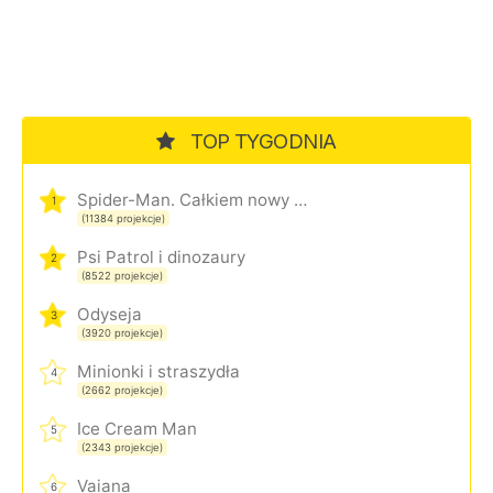
TOP TYGODNIA
Spider-Man. Całkiem nowy dzień
1
(11384 projekcje)
Psi Patrol i dinozaury
2
(8522 projekcje)
Odyseja
3
(3920 projekcje)
Minionki i straszydła
4
(2662 projekcje)
Ice Cream Man
5
(2343 projekcje)
Vaiana
6