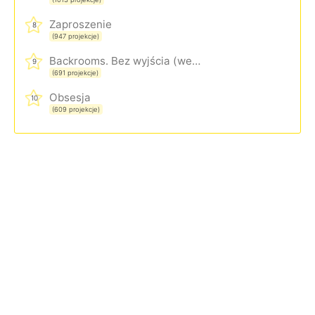
Zaproszenie
8
(947 projekcje)
Backrooms. Bez wyjścia (wersja rozszerzona)
9
(691 projekcje)
Obsesja
10
(609 projekcje)