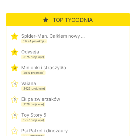
TOP TYGODNIA
Spider-Man. Całkiem nowy dzień
1
(11294 projekcje)
Odyseja
2
(5175 projekcje)
Minionki i straszydła
3
(4016 projekcje)
Vaiana
4
(2423 projekcje)
Ekipa zwierzaków
5
(2179 projekcje)
Toy Story 5
6
(1927 projekcje)
Psi Patrol i dinozaury
7
(1013 projekcje)