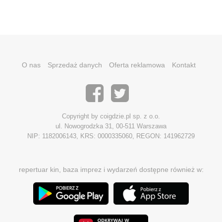
O nas
Sprzedaż danych
Oferta reklamowa
Kontakt
Copyright by coigdzie.pl sp. z o.o.
ul. Nowogrodzka 31, 00-511 Warszawa
NIP: 1182006143, KRS: 0000335060, REGON: 141962729
repertuar kin, baza imprez i wydarzeń dostępne również w: