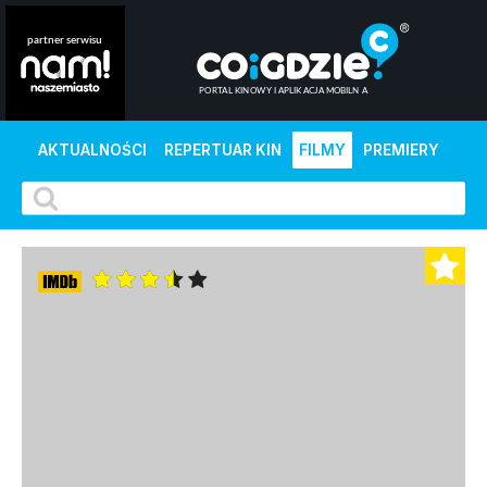
AKTUALNOŚCI
REPERTUAR KIN
FILMY
PREMIERY