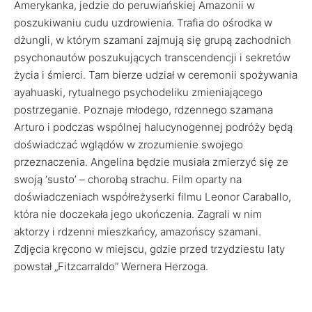
Amerykanka, jedzie do peruwiańskiej Amazonii w
poszukiwaniu cudu uzdrowienia. Trafia do ośrodka w
dżungli, w którym szamani zajmują się grupą zachodnich
psychonautów poszukujących transcendencji i sekretów
życia i śmierci. Tam bierze udział w ceremonii spożywania
ayahuaski, rytualnego psychodeliku zmieniającego
postrzeganie. Poznaje młodego, rdzennego szamana
Arturo i podczas wspólnej halucynogennej podróży będą
doświadczać wglądów w zrozumienie swojego
przeznaczenia. Angelina będzie musiała zmierzyć się ze
swoją ‘susto’ – chorobą strachu. Film oparty na
doświadczeniach współreżyserki filmu Leonor Caraballo,
która nie doczekała jego ukończenia. Zagrali w nim
aktorzy i rdzenni mieszkańcy, amazońscy szamani.
Zdjęcia kręcono w miejscu, gdzie przed trzydziestu laty
powstał „Fitzcarraldo” Wernera Herzoga.