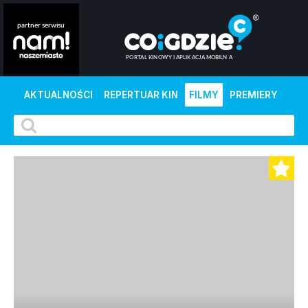
AKTUALNOŚCI
REPERTUAR KIN
FILMY
PREMIERY