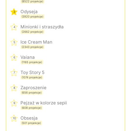
(8522 projekcje)
Odyseja
3
(3920 projekcje)
Minionki i straszydła
4
(2662 projekcje)
Ice Cream Man
5
(2343 projekcje)
Vaiana
6
(1165 projekcje)
Toy Story 5
7
(1074 projekcje)
Zaproszenie
8
(656 projekcje)
Pejzaż w kolorze sepii
9
(608 projekcje)
Obsesja
10
(501 projekcje)