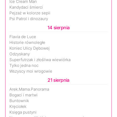
Ice Cream Man
Kandydaci śmierci
Pejzaż w kolorze sepii
Psi Patrol i dinozaury
14 sierpnia
Flavia de Luce
Historie równoległe
Koniec Ulicy Dębowej
Odzyskany
Superfutrzak i złośliwa wiewiórka
Tylko jedna noc
Wszyscy moi wrogowie
21 sierpnia
Arek.Mama.Panorama
Bogaci i martwi
Buntownik
Kręciołek
Księga pustyni