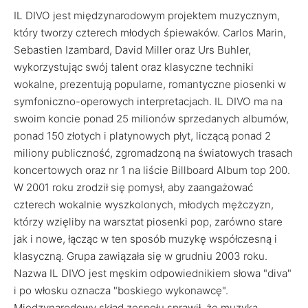
IL DIVO jest międzynarodowym projektem muzycznym,
który tworzy czterech młodych śpiewaków. Carlos Marin,
Sebastien Izambard, David Miller oraz Urs Buhler,
wykorzystując swój talent oraz klasyczne techniki
wokalne, prezentują popularne, romantyczne piosenki w
symfoniczno-operowych interpretacjach. IL DIVO ma na
swoim koncie ponad 25 milionów sprzedanych albumów,
ponad 150 złotych i platynowych płyt, liczącą ponad 2
miliony publiczność, zgromadzoną na światowych trasach
koncertowych oraz nr 1 na liście Billboard Album top 200.
W 2001 roku zrodził się pomysł, aby zaangażować
czterech wokalnie wyszkolonych, młodych mężczyzn,
którzy wzięliby na warsztat piosenki pop, zarówno stare
jak i nowe, łącząc w ten sposób muzykę współczesną i
klasyczną. Grupa zawiązała się w grudniu 2003 roku.
Nazwa IL DIVO jest męskim odpowiednikiem słowa "diva"
i po włosku oznacza "boskiego wykonawcę".
Międzynarodowy skład zespołu sprawił, że muzyka