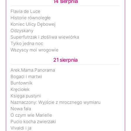
14 sierpnia
Flavia de Luce
Historie równoległe
Koniec Ulicy Dębowej
Odzyskany
Superfutrzak i złośliwa wiewiórka
Tylko jedna noc
Wszyscy moi wrogowie
21 sierpnia
Arek.Mama.Panorama
Bogaci i martwi
Buntownik
Kręciołek
Księga pustyni
Naznaczony: Wyjście z mrocznego wymiaru
Nowa fala
O czym wie Marielle
Pucio kocha zwierzaki
Vivaldi i ja