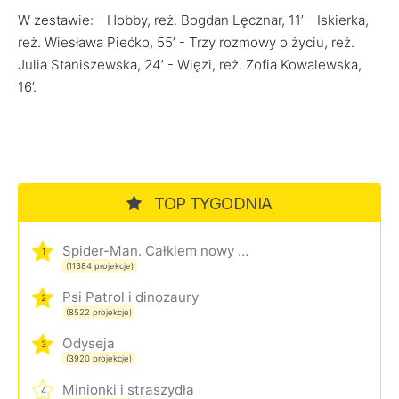
W zestawie: - Hobby, reż. Bogdan Lęcznar, 11’ - Iskierka,
reż. Wiesława Piećko, 55’ - Trzy rozmowy o życiu, reż.
Julia Staniszewska, 24’ - Więzi, reż. Zofia Kowalewska,
16’.
TOP TYGODNIA
Spider-Man. Całkiem nowy dzień
1
(11384 projekcje)
Psi Patrol i dinozaury
2
(8522 projekcje)
Odyseja
3
(3920 projekcje)
Minionki i straszydła
4