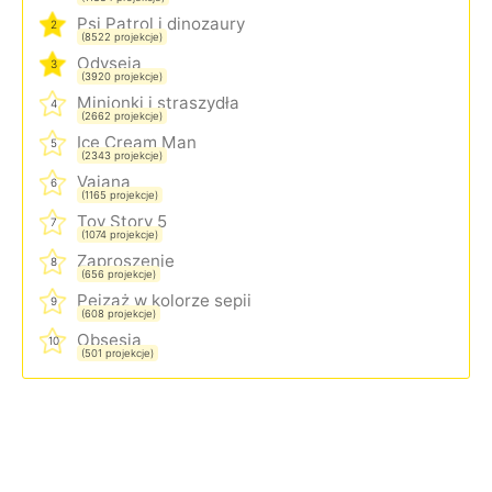
Psi Patrol i dinozaury
2
(8522 projekcje)
Odyseja
3
(3920 projekcje)
Minionki i straszydła
4
(2662 projekcje)
Ice Cream Man
5
(2343 projekcje)
Vaiana
6
(1165 projekcje)
Toy Story 5
7
(1074 projekcje)
Zaproszenie
8
(656 projekcje)
Pejzaż w kolorze sepii
9
(608 projekcje)
Obsesja
10
(501 projekcje)