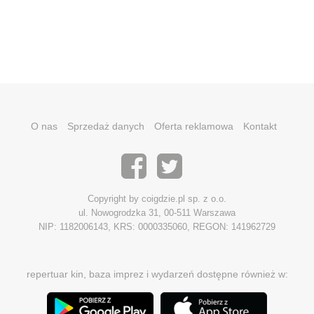
O nas
Sprzedaż danych
Oferta reklamowa
Kontakt
Copyright by coigdzie.pl sp. z o.o.
ul. Nowogrodzka 31, 00-511 Warszawa
NIP: 1182006143, KRS: 0000335060, REGON: 141962729
repertuar kin, baza imprez i wydarzeń dostępne również w: