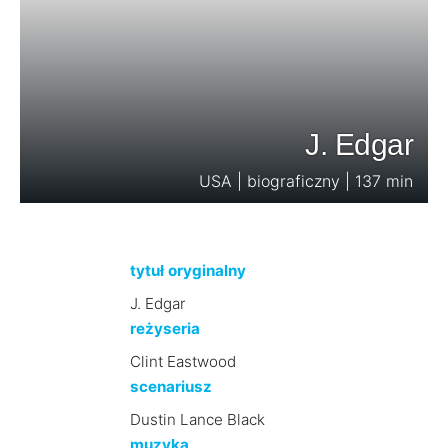
J. Edgar
USA | biograficzny | 137 min
tytuł oryginalny
J. Edgar
reżyseria
Clint Eastwood
scenariusz
Dustin Lance Black
muzyka