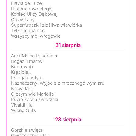
Flavia de Luce
Historie równoległe
Koniec Ulicy Dębowej
Odzyskany
Superfutrzak i złośliwa wiewiórka
Tylko jedna noc
Wszyscy moi wrogowie
21 sierpnia
Arek.Mama.Panorama
Bogaci i martwi
Buntownik
Kręciołek
Księga pustyni
Naznaczony: Wyjście z mrocznego wymiaru
Nowa fala
O czym wie Marielle
Pucio kocha zwierzaki
Vivaldi i ja
Wrong Girls
28 sierpnia
Gorzkie święta
Gwiazdozbiór Psa