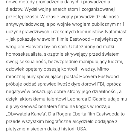
nowe metody gromadzenia danych i prowadzenia
śledztw. Wydał wojnę anarchistom i zorganizowanej
przestępczości. W czasie wojny prowadził działalność
antywywiadowczą, a po wojnie wrogiem publicznym nr 1
uczynił prawdziwych i rzekomych komunistów. Natomiast
– jak pokazuje w swoim filmie Eastwood – największym
wrogiem Hoovera był on sam. Uzależniony od matki
homoseksualista, skrzętnie skrywający przed światem
swoją seksualność, bezwzględnie manipulujący ludźmi,
człowiek opętany obsesją kontroli i władzy. Mimo
mrocznej aury spowijającej postać Hoovera Eastwood
próbuje oddać sprawiedliwość dyrektorowi FBI, oprócz
negatywów pokazując dobre strony jego działalności, a
dzięki aktorskiemu talentowi Leonarda DiCaprio udaje mu
się wykreować bohatera filmu na kogoś w rodzaju
„Obywatela Kane’a”. Dla Rogera Eberta film Eastwooda to
przede wszystkim biograficzne arcydzieło oddające z
pietyzmem siedem dekad historii USA.