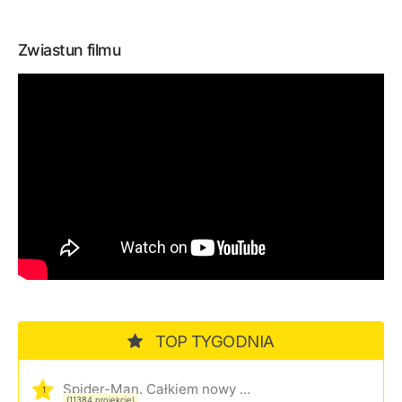
Zwiastun filmu
TOP TYGODNIA
Spider-Man. Całkiem nowy dzień
1
(11384 projekcje)