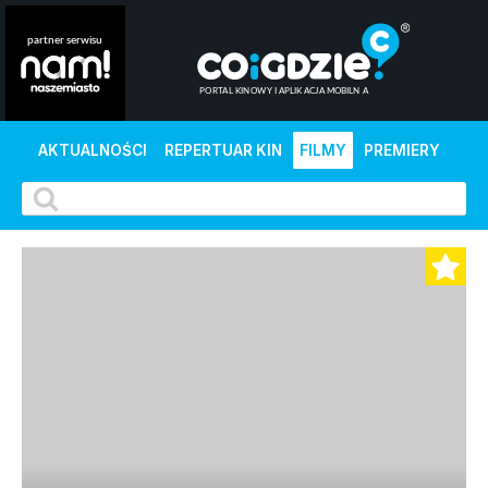
AKTUALNOŚCI
REPERTUAR KIN
FILMY
PREMIERY