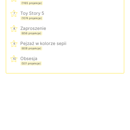
(1165 projekcje)
Toy Story 5
7
(1074 projekcje)
Zaproszenie
8
(656 projekcje)
Pejzaż w kolorze sepii
9
(608 projekcje)
Obsesja
10
(501 projekcje)