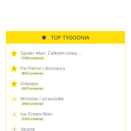
TOP TYGODNIA
Spider-Man. Całkiem nowy dzień
1
(11384 projekcje)
Psi Patrol i dinozaury
2
(8522 projekcje)
Odyseja
3
(3920 projekcje)
Minionki i straszydła
4
(2662 projekcje)
Ice Cream Man
5
(2343 projekcje)
Vaiana
6