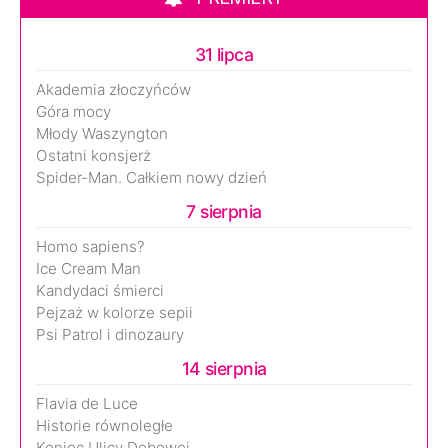
31 lipca
Akademia złoczyńców
Góra mocy
Młody Waszyngton
Ostatni konsjerż
Spider-Man. Całkiem nowy dzień
7 sierpnia
Homo sapiens?
Ice Cream Man
Kandydaci śmierci
Pejzaż w kolorze sepii
Psi Patrol i dinozaury
14 sierpnia
Flavia de Luce
Historie równoległe
Koniec Ulicy Dębowej