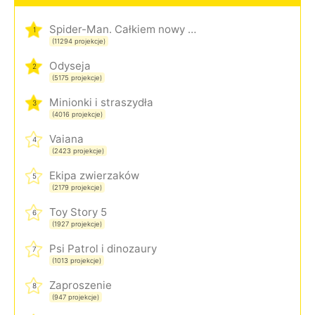
Spider-Man. Całkiem nowy dzień
1
(11294 projekcje)
Odyseja
2
(5175 projekcje)
Minionki i straszydła
3
(4016 projekcje)
Vaiana
4
(2423 projekcje)
Ekipa zwierzaków
5
(2179 projekcje)
Toy Story 5
6
(1927 projekcje)
Psi Patrol i dinozaury
7
(1013 projekcje)
Zaproszenie
8
(947 projekcje)