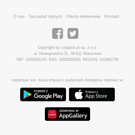
O nas
Sprzedaż danych
Oferta reklamowa
Kontakt
Copyright by coigdzie.pl sp. z o.o.
ul. Nowogrodzka 31, 00-511 Warszawa
NIP: 1182006143, KRS: 0000335060, REGON: 141962729
repertuar kin, baza imprez i wydarzeń dostępne również w: