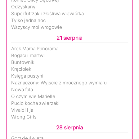
Odzyskany
Superfutrzak i złośliwa wiewiórka
Tylko jedna noc
Wszyscy moi wrogowie
21 sierpnia
Arek.Mama.Panorama
Bogaci i martwi
Buntownik
Kręciołek
Księga pustyni
Naznaczony: Wyjście z mrocznego wymiaru
Nowa fala
O czym wie Marielle
Pucio kocha zwierzaki
Vivaldi i ja
Wrong Girls
28 sierpnia
Gorzkie święta