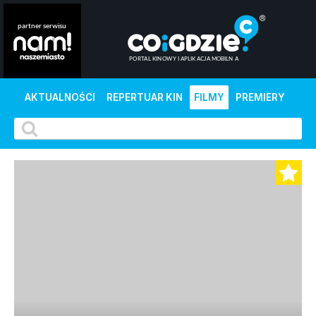
AKTUALNOŚCI
REPERTUAR KIN
FILMY
PREMIERY