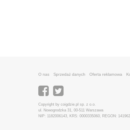
O nas
Sprzedaż danych
Oferta reklamowa
K
Copyright by coigdzie.pl sp. z o.o.
ul. Nowogrodzka 31, 00-511 Warszawa
NIP: 1182006143, KRS: 0000335060, REGON: 14196