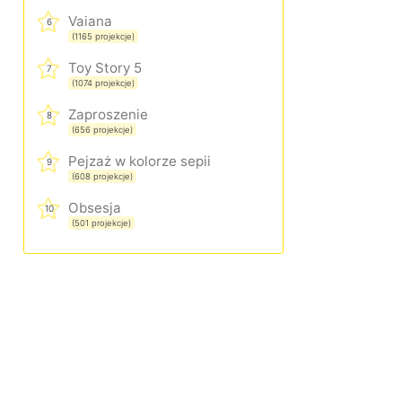
Vaiana
6
(1165 projekcje)
Toy Story 5
7
(1074 projekcje)
Zaproszenie
8
(656 projekcje)
Pejzaż w kolorze sepii
9
(608 projekcje)
Obsesja
10
(501 projekcje)