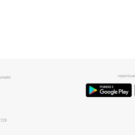
repertua
ontakt
2729