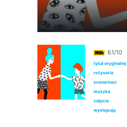
6.1/10
tytuł oryginalny
reżyseria
scenariusz
muzyka
zdjęcia
występują