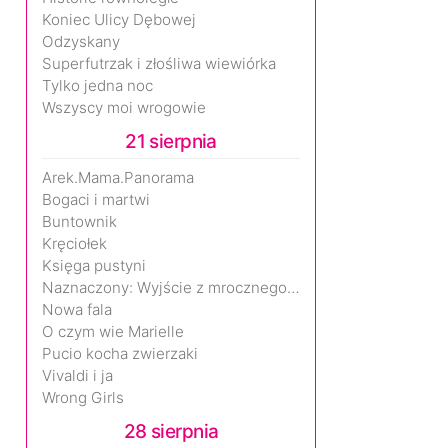
Koniec Ulicy Dębowej
Odzyskany
Superfutrzak i złośliwa wiewiórka
Tylko jedna noc
Wszyscy moi wrogowie
21 sierpnia
Arek.Mama.Panorama
Bogaci i martwi
Buntownik
Kręciołek
Księga pustyni
Naznaczony: Wyjście z mrocznego wymiaru
Nowa fala
O czym wie Marielle
Pucio kocha zwierzaki
Vivaldi i ja
Wrong Girls
28 sierpnia