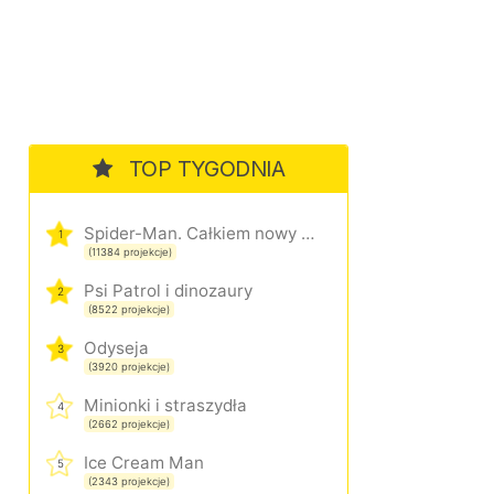
TOP TYGODNIA
Spider-Man. Całkiem nowy dzień
1
(11384 projekcje)
Psi Patrol i dinozaury
2
(8522 projekcje)
Odyseja
3
(3920 projekcje)
Minionki i straszydła
4
(2662 projekcje)
Ice Cream Man
5
(2343 projekcje)