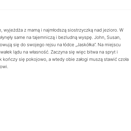
, wyjeżdża z mamą i najmłodszą siostrzyczką nad jezioro. W
opłynęły same na tajemniczą i bezludną wyspę. John, Susan,
owują się do swojego rejsu na łódce „Jaskółka”. Na miejscu
awałek lądu na własność. Zaczyna się więc bitwa na spryt i
 kończy się pokojowo, a wtedy obie załogi muszą stawić czoła
owi.