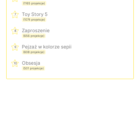
(1165 projekcje)
Toy Story 5
7
(1074 projekcje)
Zaproszenie
8
(656 projekcje)
Pejzaż w kolorze sepii
9
(608 projekcje)
Obsesja
10
(501 projekcje)