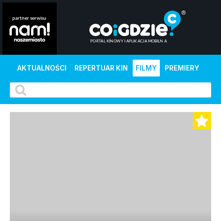
AKTUALNOŚCI
REPERTUAR KIN
FILMY
PREMIERY