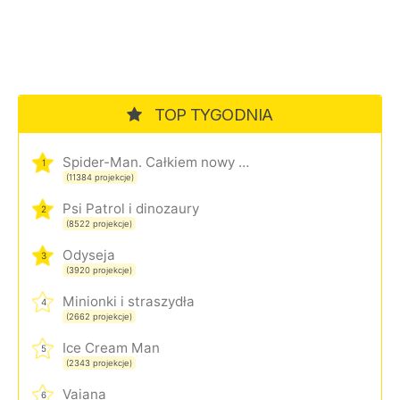
TOP TYGODNIA
Spider-Man. Całkiem nowy dzień
1
(11384 projekcje)
Psi Patrol i dinozaury
2
(8522 projekcje)
Odyseja
3
(3920 projekcje)
Minionki i straszydła
4
(2662 projekcje)
Ice Cream Man
5
(2343 projekcje)
Vaiana
6