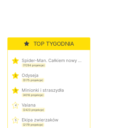
TOP TYGODNIA
Spider-Man. Całkiem nowy dzień
1
(11294 projekcje)
Odyseja
2
(5175 projekcje)
Minionki i straszydła
3
(4016 projekcje)
Vaiana
4
(2423 projekcje)
Ekipa zwierzaków
5
(2179 projekcje)