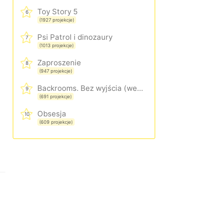
Toy Story 5
6
(1927 projekcje)
Psi Patrol i dinozaury
7
(1013 projekcje)
Zaproszenie
8
(947 projekcje)
Backrooms. Bez wyjścia (wersja rozszerzona)
9
(691 projekcje)
Obsesja
10
(609 projekcje)