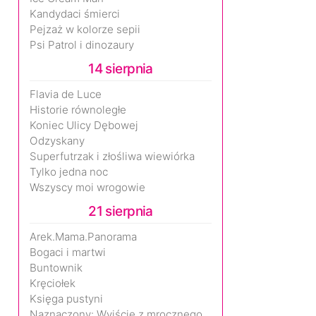
Kandydaci śmierci
Pejzaż w kolorze sepii
Psi Patrol i dinozaury
14 sierpnia
Flavia de Luce
Historie równoległe
Koniec Ulicy Dębowej
Odzyskany
Superfutrzak i złośliwa wiewiórka
Tylko jedna noc
Wszyscy moi wrogowie
21 sierpnia
Arek.Mama.Panorama
Bogaci i martwi
Buntownik
Kręciołek
Księga pustyni
Naznaczony: Wyjście z mrocznego wymiaru