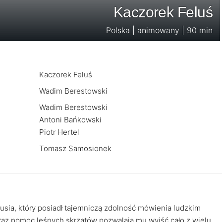
Kaczorek Feluś
Polska | animowany | 90 min
Kaczorek Feluś
Wadim Berestowski
Wadim Berestowski
Antoni Bańkowski
Piotr Hertel
Tomasz Samosionek
sia, który posiadł tajemniczą zdolność mówienia ludzkim
raz pomoc leśnych skrzatów pozwalają mu wyjść cało z wielu