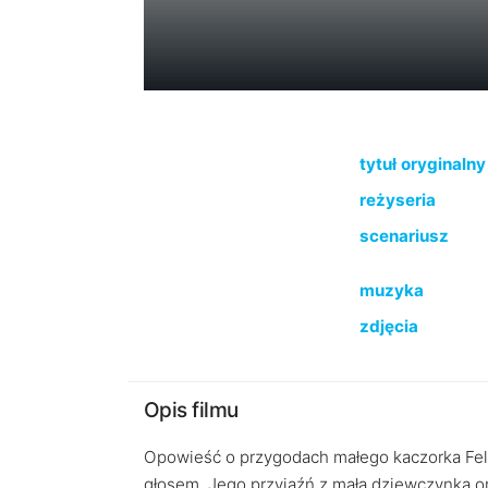
tytuł oryginalny
reżyseria
scenariusz
muzyka
zdjęcia
Opis filmu
Opowieść o przygodach małego kaczorka Felu
głosem. Jego przyjaźń z małą dziewczynką o