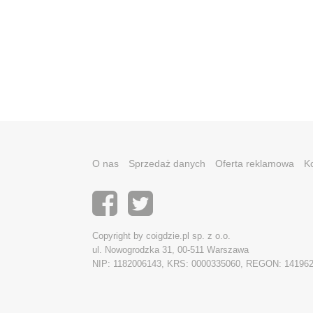
O nas
Sprzedaż danych
Oferta reklamowa
K
Copyright by coigdzie.pl sp. z o.o.
ul. Nowogrodzka 31, 00-511 Warszawa
NIP: 1182006143, KRS: 0000335060, REGON: 14196