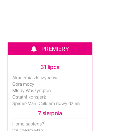
PREMIERY
31 lipca
Akademia złoczyńców
Góra mocy
Młody Waszyngton
Ostatni konsjerż
Spider-Man. Całkiem nowy dzień
7 sierpnia
Homo sapiens?
Ice Cream Man