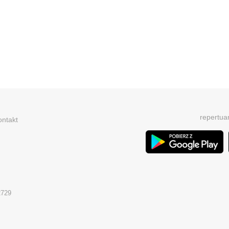
repertua
ontakt
2729