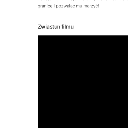
granice i pozwalać mu marzyć!
Zwiastun filmu