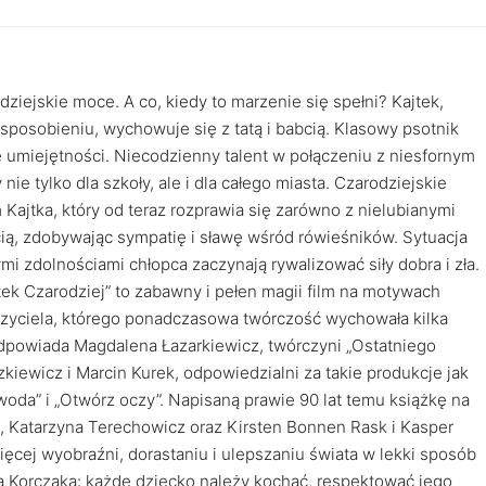
iejskie moce. A co, kiedy to marzenie się spełni? Kajtek,
sposobieniu, wychowuje się z tatą i babcią. Klasowy psotnik
umiejętności. Niecodzienny talent w połączeniu z niesfornym
ie tylko dla szkoły, ale i dla całego miasta. Czarodziejskie
ajtka, który od teraz rozprawia się zarówno z nielubianymi
ścią, zdobywając sympatię i sławę wśród rówieśników. Sytuacja
i zdolnościami chłopca zaczynają rywalizować siły dobra i zła.
tek Czarodziej” to zabawny i pełen magii film na motywach
zyciela, którego ponadczasowa twórczość wychowała kilka
 odpowiada Magdalena Łazarkiewicz, twórczyni „Ostatniego
iewicz i Marcin Kurek, odpowiedzialni za takie produkcje jak
 woda” i „Otwórz oczy”. Napisaną prawie 90 lat temu książkę na
z, Katarzyna Terechowicz oraz Kirsten Bonnen Rask i Kasper
cej wyobraźni, dorastaniu i ulepszaniu świata w lekki sposób
za Korczaka: każde dziecko należy kochać, respektować jego