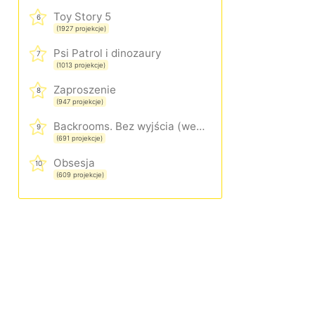
Toy Story 5
6
(1927 projekcje)
Psi Patrol i dinozaury
7
(1013 projekcje)
Zaproszenie
8
(947 projekcje)
Backrooms. Bez wyjścia (wersja rozszerzona)
9
(691 projekcje)
Obsesja
10
(609 projekcje)