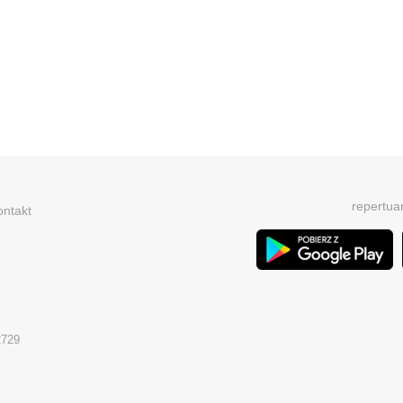
repertua
ontakt
2729