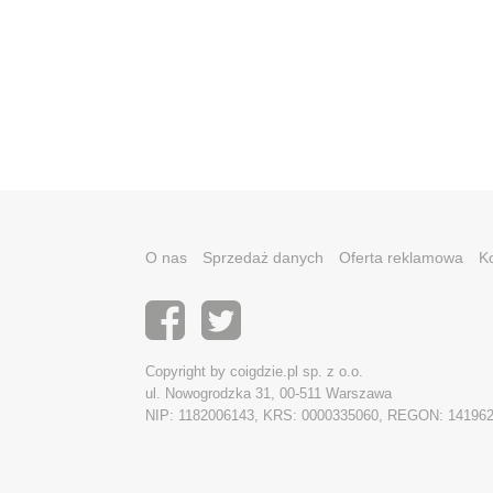
O nas
Sprzedaż danych
Oferta reklamowa
K
Copyright by coigdzie.pl sp. z o.o.
ul. Nowogrodzka 31, 00-511 Warszawa
NIP: 1182006143, KRS: 0000335060, REGON: 14196