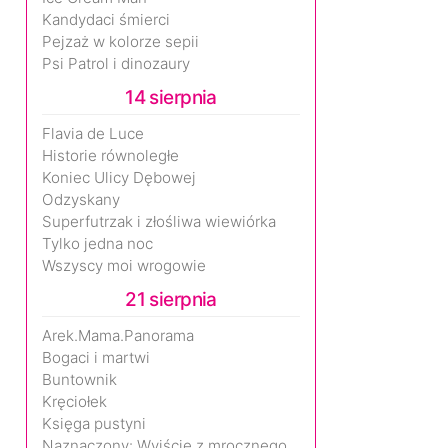
Kandydaci śmierci
Pejzaż w kolorze sepii
Psi Patrol i dinozaury
14 sierpnia
Flavia de Luce
Historie równoległe
Koniec Ulicy Dębowej
Odzyskany
Superfutrzak i złośliwa wiewiórka
Tylko jedna noc
Wszyscy moi wrogowie
21 sierpnia
Arek.Mama.Panorama
Bogaci i martwi
Buntownik
Kręciołek
Księga pustyni
Naznaczony: Wyjście z mrocznego wymiaru