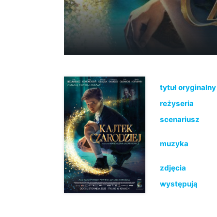
tytuł oryginalny
reżyseria
scenariusz
muzyka
zdjęcia
występują