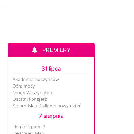
PREMIERY
31 lipca
Akademia złoczyńców
Góra mocy
Młody Waszyngton
Ostatni konsjerż
Spider-Man. Całkiem nowy dzień
7 sierpnia
Homo sapiens?
Ice Cream Man