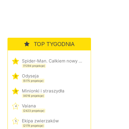
TOP TYGODNIA
Spider-Man. Całkiem nowy dzień
1
(11294 projekcje)
Odyseja
2
(5175 projekcje)
Minionki i straszydła
3
(4016 projekcje)
Vaiana
4
(2423 projekcje)
Ekipa zwierzaków
5
(2179 projekcje)