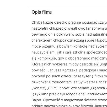
Opis filmu
Chyba każde dziecko pragnie posiadać czarodz
nastoletni chłopiec o wyjątkowo krnąbrnym u
pewnego dnia odkrywa w sobie nadnaturalne 
charakterem chłopca oznaczają spore kłopoty n
moce przejmują bowiem kontrolę nad życiem K
nauczycielami, jak i całą szkolną społeczno
się komplikuje, gdy o obdarzonego magicznym
Którą z nich wybierze młody czarodziej? „Kaj
powieści Janusza Korczaka, pedagoga i nauc
pokoleń polskich dzieci. Za reżyserię filmu
dzwonka”. Producentami są Sylwester Banaszk
„Sonata”, „80 milionów” czy seriale „Głęboka
język kina przełożyli Magdalena Łazarkiewic
Bajon. Opowieść o magicznym świecie dziecię
oddaje najważniejsze skarby filozofii Janus