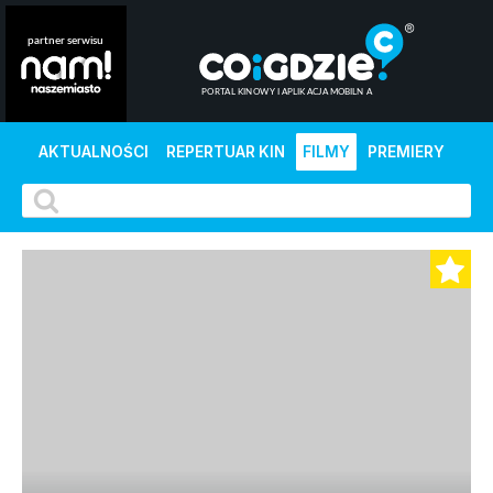
AKTUALNOŚCI
REPERTUAR KIN
FILMY
PREMIERY