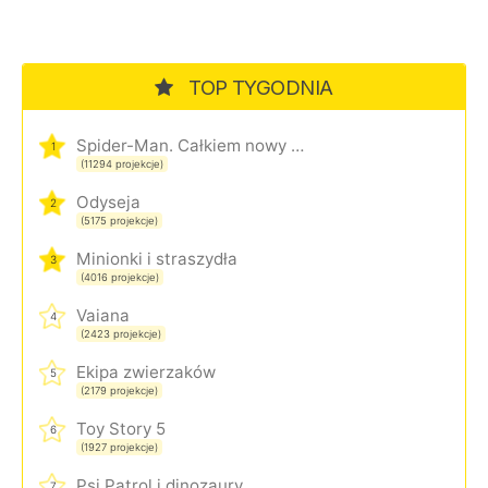
TOP TYGODNIA
Spider-Man. Całkiem nowy dzień
1
(11294 projekcje)
Odyseja
2
(5175 projekcje)
Minionki i straszydła
3
(4016 projekcje)
Vaiana
4
(2423 projekcje)
Ekipa zwierzaków
5
(2179 projekcje)
Toy Story 5
6
(1927 projekcje)
Psi Patrol i dinozaury
7