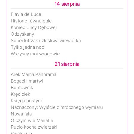
14 sierpnia
Flavia de Luce
Historie równoległe
Koniec Ulicy Dębowej
Odzyskany
Superfutrzak i złośliwa wiewiórka
Tylko jedna noc
Wszyscy moi wrogowie
21 sierpnia
Arek.Mama.Panorama
Bogaci i martwi
Buntownik
Kręciołek
Księga pustyni
Naznaczony: Wyjście z mrocznego wymiaru
Nowa fala
O czym wie Marielle
Pucio kocha zwierzaki
Vivaldi i ja