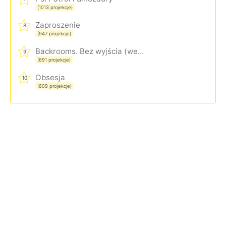
(1013 projekcje)
Zaproszenie
8
(947 projekcje)
Backrooms. Bez wyjścia (wersja rozszerzona)
9
(691 projekcje)
Obsesja
10
(609 projekcje)