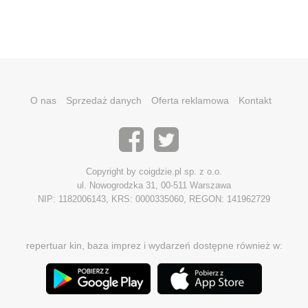
O nas
Sprzedaż danych
Oferta reklamowa
Kontakt
Copyright by coigdzie.pl sp. z o.o.
ul. Nowogrodzka 31, 00-511 Warszawa
NIP: 1182006143, KRS: 0000335060, REGON: 141962729
repertuar kin, baza imprez i wydarzeń dostępne również w: