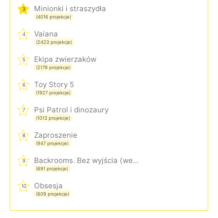
Minionki i straszydła
3
(4016 projekcje)
Vaiana
4
(2423 projekcje)
Ekipa zwierzaków
5
(2179 projekcje)
Toy Story 5
6
(1927 projekcje)
Psi Patrol i dinozaury
7
(1013 projekcje)
Zaproszenie
8
(947 projekcje)
Backrooms. Bez wyjścia (wersja rozszerzona)
9
(691 projekcje)
Obsesja
10
(609 projekcje)