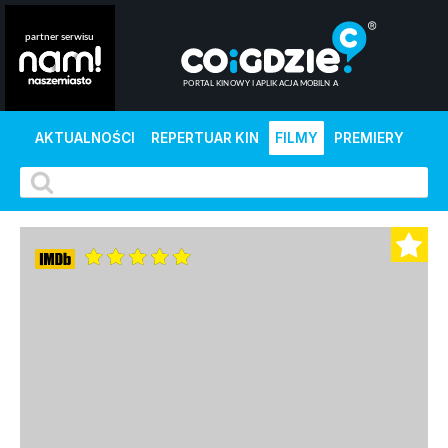
AKTUALNOŚCI
REPERTUAR KIN
FILMY
PREMIERY