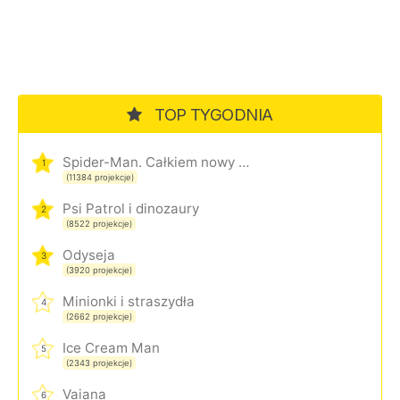
TOP TYGODNIA
Spider-Man. Całkiem nowy dzień
1
(11384 projekcje)
Psi Patrol i dinozaury
2
(8522 projekcje)
Odyseja
3
(3920 projekcje)
Minionki i straszydła
4
(2662 projekcje)
Ice Cream Man
5
(2343 projekcje)
Vaiana
6