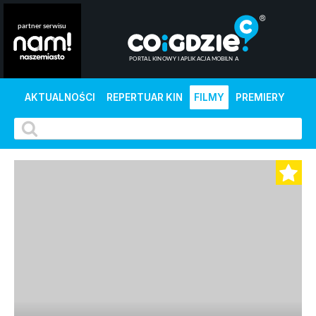
AKTUALNOŚCI
REPERTUAR KIN
FILMY
PREMIERY