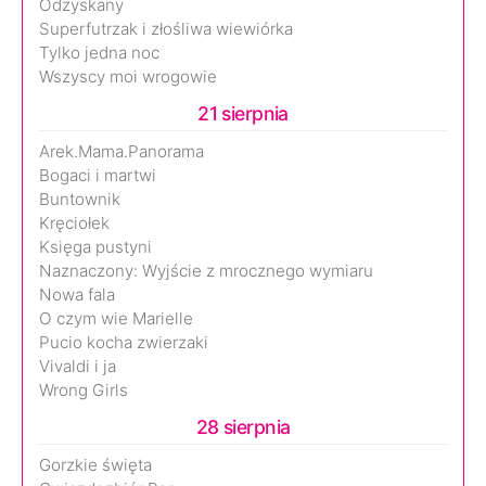
Odzyskany
Superfutrzak i złośliwa wiewiórka
Tylko jedna noc
Wszyscy moi wrogowie
21 sierpnia
Arek.Mama.Panorama
Bogaci i martwi
Buntownik
Kręciołek
Księga pustyni
Naznaczony: Wyjście z mrocznego wymiaru
Nowa fala
O czym wie Marielle
Pucio kocha zwierzaki
Vivaldi i ja
Wrong Girls
28 sierpnia
Gorzkie święta