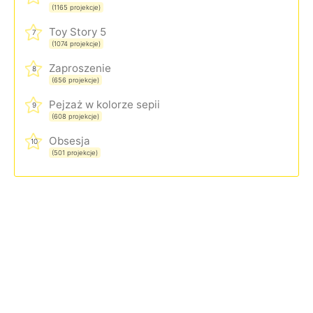
(1165 projekcje)
Toy Story 5
7
(1074 projekcje)
Zaproszenie
8
(656 projekcje)
Pejzaż w kolorze sepii
9
(608 projekcje)
Obsesja
10
(501 projekcje)