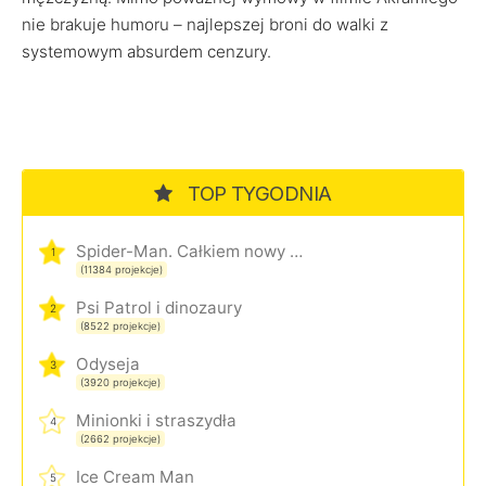
nie brakuje humoru – najlepszej broni do walki z
systemowym absurdem cenzury.
TOP TYGODNIA
Spider-Man. Całkiem nowy dzień
1
(11384 projekcje)
Psi Patrol i dinozaury
2
(8522 projekcje)
Odyseja
3
(3920 projekcje)
Minionki i straszydła
4
(2662 projekcje)
Ice Cream Man
5