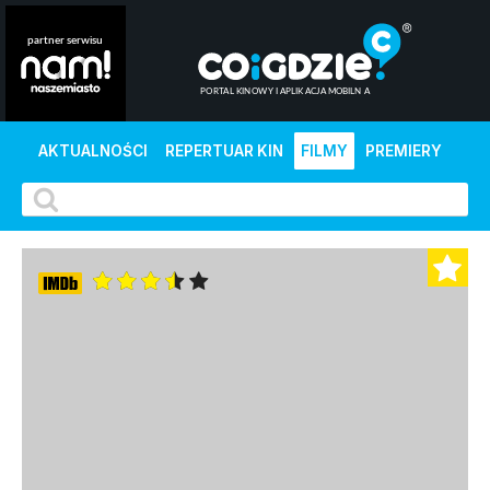
AKTUALNOŚCI
REPERTUAR KIN
FILMY
PREMIERY