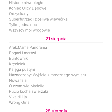
Historie równoległe
Koniec Ulicy Dębowej
Odzyskany
Superfutrzak i złośliwa wiewiórka
Tylko jedna noc
Wszyscy moi wrogowie
21 sierpnia
Arek.Mama.Panorama
Bogaci i martwi
Buntownik
Kręciołek
Księga pustyni
Naznaczony: Wyjście z mrocznego wymiaru
Nowa fala
O czym wie Marielle
Pucio kocha zwierzaki
Vivaldi i ja
Wrong Girls
28 sierpnia