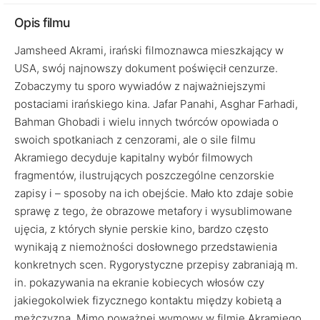
Opis filmu
Jamsheed Akrami, irański filmoznawca mieszkający w
USA, swój najnowszy dokument poświęcił cenzurze.
Zobaczymy tu sporo wywiadów z najważniejszymi
postaciami irańskiego kina. Jafar Panahi, Asghar Farhadi,
Bahman Ghobadi i wielu innych twórców opowiada o
swoich spotkaniach z cenzorami, ale o sile filmu
Akramiego decyduje kapitalny wybór filmowych
fragmentów, ilustrujących poszczególne cenzorskie
zapisy i – sposoby na ich obejście. Mało kto zdaje sobie
sprawę z tego, że obrazowe metafory i wysublimowane
ujęcia, z których słynie perskie kino, bardzo często
wynikają z niemożności dosłownego przedstawienia
konkretnych scen. Rygorystyczne przepisy zabraniają m.
in. pokazywania na ekranie kobiecych włosów czy
jakiegokolwiek fizycznego kontaktu między kobietą a
mężczyzną. Mimo poważnej wymowy w filmie Akramiego