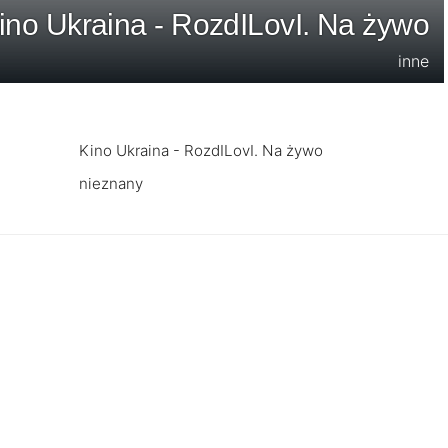
ino Ukraina - RozdILovI. Na żywo
inne
Kino Ukraina - RozdILovI. Na żywo
nieznany