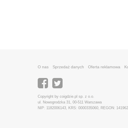
O nas
Sprzedaż danych
Oferta reklamowa
K
Copyright by coigdzie.pl sp. z o.o.
ul. Nowogrodzka 31, 00-511 Warszawa
NIP: 1182006143, KRS: 0000335060, REGON: 14196