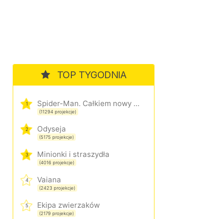
TOP TYGODNIA
Spider-Man. Całkiem nowy dzień
1
(11294 projekcje)
Odyseja
2
(5175 projekcje)
Minionki i straszydła
3
(4016 projekcje)
Vaiana
4
(2423 projekcje)
Ekipa zwierzaków
5
(2179 projekcje)