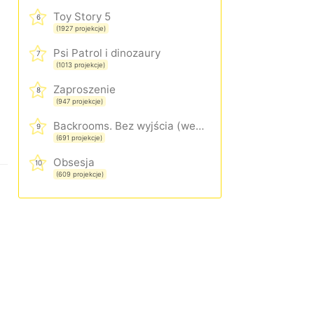
Toy Story 5
6
(1927 projekcje)
Psi Patrol i dinozaury
7
(1013 projekcje)
Zaproszenie
8
(947 projekcje)
Backrooms. Bez wyjścia (wersja rozszerzona)
9
(691 projekcje)
Obsesja
10
(609 projekcje)