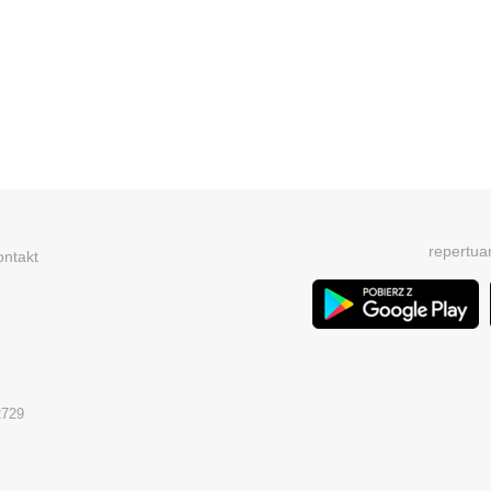
repertua
ontakt
2729