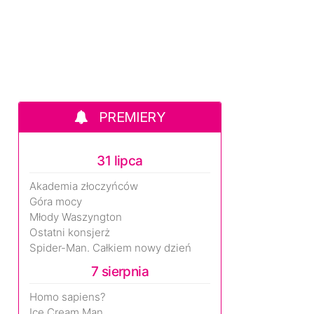
PREMIERY
31 lipca
Akademia złoczyńców
Góra mocy
Młody Waszyngton
Ostatni konsjerż
Spider-Man. Całkiem nowy dzień
7 sierpnia
Homo sapiens?
Ice Cream Man