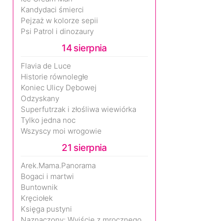
Kandydaci śmierci
Pejzaż w kolorze sepii
Psi Patrol i dinozaury
14 sierpnia
Flavia de Luce
Historie równoległe
Koniec Ulicy Dębowej
Odzyskany
Superfutrzak i złośliwa wiewiórka
Tylko jedna noc
Wszyscy moi wrogowie
21 sierpnia
Arek.Mama.Panorama
Bogaci i martwi
Buntownik
Kręciołek
Księga pustyni
Naznaczony: Wyjście z mrocznego wymiaru