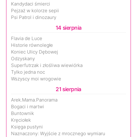
Kandydaci śmierci
Pejzaż w kolorze sepii
Psi Patrol i dinozaury
14 sierpnia
Flavia de Luce
Historie równoległe
Koniec Ulicy Dębowej
Odzyskany
Superfutrzak i złośliwa wiewiórka
Tylko jedna noc
Wszyscy moi wrogowie
21 sierpnia
Arek.Mama.Panorama
Bogaci i martwi
Buntownik
Kręciołek
Księga pustyni
Naznaczony: Wyjście z mrocznego wymiaru