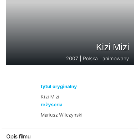
Kizi Mizi
2007 | Polska | animowany
tytuł oryginalny
Kizi Mizi
reżyseria
Mariusz Wilczyński
Opis filmu