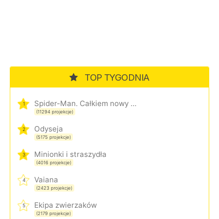
TOP TYGODNIA
Spider-Man. Całkiem nowy dzień
1
(11294 projekcje)
Odyseja
2
(5175 projekcje)
Minionki i straszydła
3
(4016 projekcje)
Vaiana
4
(2423 projekcje)
Ekipa zwierzaków
5
(2179 projekcje)