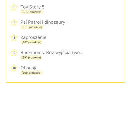
Toy Story 5
6
(1927 projekcje)
Psi Patrol i dinozaury
7
(1013 projekcje)
Zaproszenie
8
(947 projekcje)
Backrooms. Bez wyjścia (wersja rozszerzona)
9
(691 projekcje)
Obsesja
10
(609 projekcje)