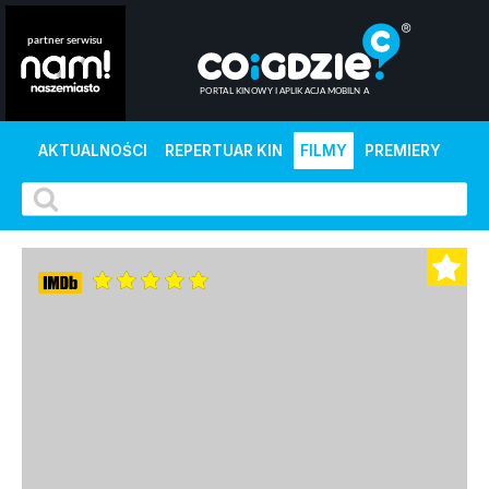
AKTUALNOŚCI
REPERTUAR KIN
FILMY
PREMIERY