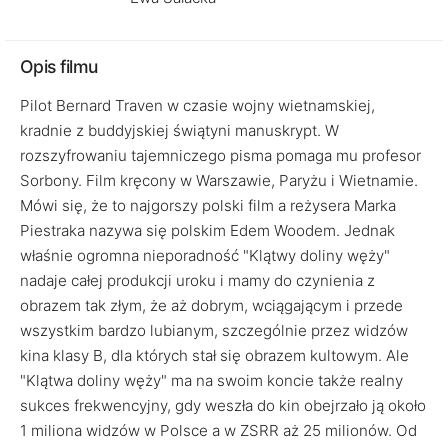
Opis filmu
Pilot Bernard Traven w czasie wojny wietnamskiej,
kradnie z buddyjskiej świątyni manuskrypt. W
rozszyfrowaniu tajemniczego pisma pomaga mu profesor
Sorbony. Film kręcony w Warszawie, Paryżu i Wietnamie.
Mówi się, że to najgorszy polski film a reżysera Marka
Piestraka nazywa się polskim Edem Woodem. Jednak
właśnie ogromna nieporadność "Klątwy doliny węży"
nadaje całej produkcji uroku i mamy do czynienia z
obrazem tak złym, że aż dobrym, wciągającym i przede
wszystkim bardzo lubianym, szczególnie przez widzów
kina klasy B, dla których stał się obrazem kultowym. Ale
"Klątwa doliny węży" ma na swoim koncie także realny
sukces frekwencyjny, gdy weszła do kin obejrzało ją około
1 miliona widzów w Polsce a w ZSRR aż 25 milionów. Od