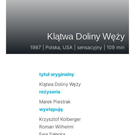
Klątwa Doliny Węży
1987 | Polska, USA | sensacyjny | 109 min
tytuł oryginalny
Klątwa Doliny Węży
reżyseria
Marek Piestrak
występują
Krzysztof Kolberger
Roman Wilhelmi
Ewa Sałacka