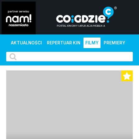
AKTUALNOŚCI
REPERTUAR KIN
FILMY
PREMIERY