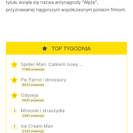
tytułu wzięła się nazwa antynagrody "Węże",
przyznawanej najgorszym współczesnym polskim filmom.
TOP TYGODNIA
Spider-Man. Całkiem nowy dzień
1
(11384 projekcje)
Psi Patrol i dinozaury
2
(8522 projekcje)
Odyseja
3
(3920 projekcje)
Minionki i straszydła
4
(2662 projekcje)
Ice Cream Man
5
(2343 projekcje)