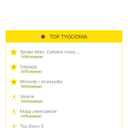
TOP TYGODNIA
Spider-Man. Całkiem nowy dzień
1
(11294 projekcje)
Odyseja
2
(5175 projekcje)
Minionki i straszydła
3
(4016 projekcje)
Vaiana
4
(2423 projekcje)
Ekipa zwierzaków
5
(2179 projekcje)
Toy Story 5
6