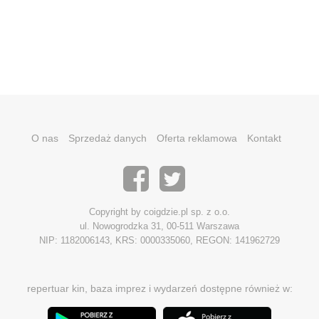
O nas
Sprzedaż danych
Oferta reklamowa
Kontakt
Copyright by coigdzie.pl sp. z o.o.
ul. Nowogrodzka 31, 00-511 Warszawa
NIP: 1182006143, KRS: 0000335060, REGON: 141962729
repertuar kin, baza imprez i wydarzeń dostępne również w: