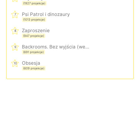
(1927 projekcje)
Psi Patrol i dinozaury
7
(1013 projekcje)
Zaproszenie
8
(947 projekcje)
Backrooms. Bez wyjścia (wersja rozszerzona)
9
(691 projekcje)
Obsesja
10
(609 projekcje)