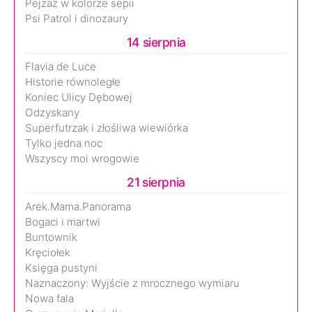
Pejzaż w kolorze sepii
Psi Patrol i dinozaury
14 sierpnia
Flavia de Luce
Historie równoległe
Koniec Ulicy Dębowej
Odzyskany
Superfutrzak i złośliwa wiewiórka
Tylko jedna noc
Wszyscy moi wrogowie
21 sierpnia
Arek.Mama.Panorama
Bogaci i martwi
Buntownik
Kręciołek
Księga pustyni
Naznaczony: Wyjście z mrocznego wymiaru
Nowa fala