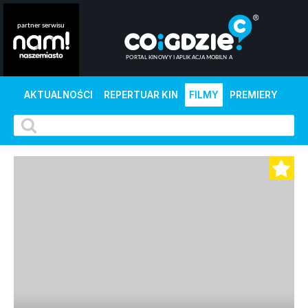
AKTUALNOŚCI
REPERTUAR KIN
FILMY
PREMIERY