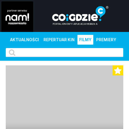
AKTUALNOŚCI
REPERTUAR KIN
FILMY
PREMIERY