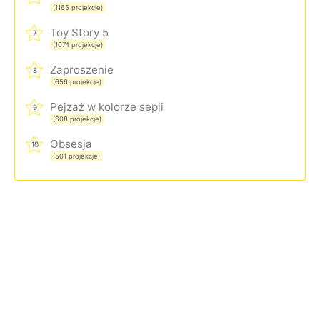
(1165 projekcje)
Toy Story 5
7
(1074 projekcje)
Zaproszenie
8
(656 projekcje)
Pejzaż w kolorze sepii
9
(608 projekcje)
Obsesja
10
(501 projekcje)