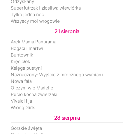
Odzyskany
Superfutrzak i złośliwa wiewiórka
Tylko jedna noc
Wszyscy moi wrogowie
21 sierpnia
Arek.Mama.Panorama
Bogaci i martwi
Buntownik
Kręciołek
Księga pustyni
Naznaczony: Wyjście z mrocznego wymiaru
Nowa fala
O czym wie Marielle
Pucio kocha zwierzaki
Vivaldi i ja
Wrong Girls
28 sierpnia
Gorzkie święta