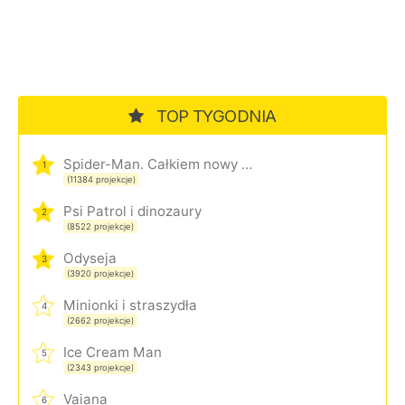
TOP TYGODNIA
Spider-Man. Całkiem nowy dzień
1
(11384 projekcje)
Psi Patrol i dinozaury
2
(8522 projekcje)
Odyseja
3
(3920 projekcje)
Minionki i straszydła
4
(2662 projekcje)
Ice Cream Man
5
(2343 projekcje)
Vaiana
6