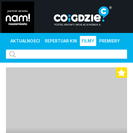
AKTUALNOŚCI
REPERTUAR KIN
FILMY
PREMIERY