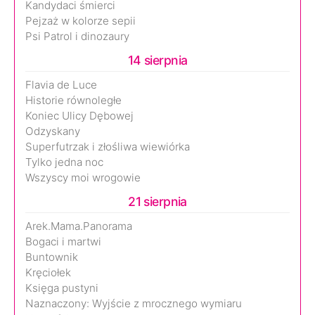
Kandydaci śmierci
Pejzaż w kolorze sepii
Psi Patrol i dinozaury
14 sierpnia
Flavia de Luce
Historie równoległe
Koniec Ulicy Dębowej
Odzyskany
Superfutrzak i złośliwa wiewiórka
Tylko jedna noc
Wszyscy moi wrogowie
21 sierpnia
Arek.Mama.Panorama
Bogaci i martwi
Buntownik
Kręciołek
Księga pustyni
Naznaczony: Wyjście z mrocznego wymiaru