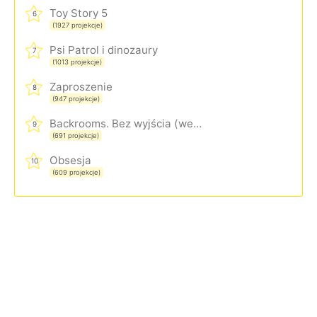
Toy Story 5
6
(1927 projekcje)
Psi Patrol i dinozaury
7
(1013 projekcje)
Zaproszenie
8
(947 projekcje)
Backrooms. Bez wyjścia (wersja rozszerzona)
9
(691 projekcje)
Obsesja
10
(609 projekcje)