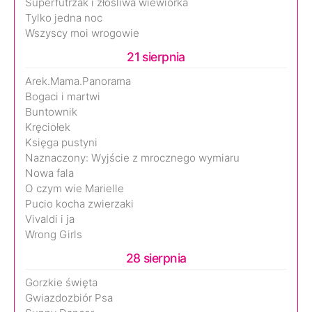
Superfutrzak i złośliwa wiewiórka
Tylko jedna noc
Wszyscy moi wrogowie
21 sierpnia
Arek.Mama.Panorama
Bogaci i martwi
Buntownik
Kręciołek
Księga pustyni
Naznaczony: Wyjście z mrocznego wymiaru
Nowa fala
O czym wie Marielle
Pucio kocha zwierzaki
Vivaldi i ja
Wrong Girls
28 sierpnia
Gorzkie święta
Gwiazdozbiór Psa