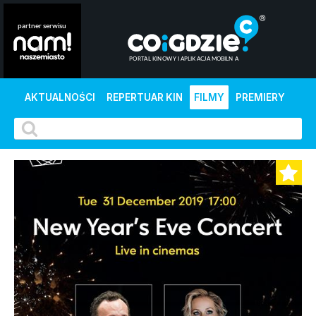
AKTUALNOŚCI
REPERTUAR KIN
FILMY
PREMIERY