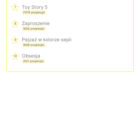
Toy Story 5
7
(1074 projekcje)
Zaproszenie
8
(656 projekcje)
Pejzaż w kolorze sepii
9
(608 projekcje)
Obsesja
10
(501 projekcje)