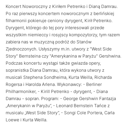
Koncert Noworoczny z Kiriłem Petrenko i Dianą Damrau.
Po raz pierwszy koncertem noworocznym z berlińskiej
filharmonii pokieruje ceniony dyrygent, Kirił Petrenko.
Dyrygent, którego do tej pory interesowali przede
wszystkim niemieccy i rosyjscy kompozytorzy, tym razem
zabiera nas w muzyczną podróż do Stanów
Zjednoczonych. Usłyszymy m.in. utwory z "West Side
Story" Bernsteina czy "Amerykanina w Paryżu" Gershwina.
Podczas koncertu wystąpi także gwiazda opery,
sopranistka Diana Damrau, która wykona utwory z
musicali Stephena Sondheima, Kurta Weilla, Richarda
Rogersa i Harolda Arlena. Wykonawcy: - Berliner
Philharmoniker, - Kirill Petrenko - dyrygent, - Diana
Damrau - sopran. Program: - George Gershwin Fantazja
„Amerykanin w Paryżu”, - Leonard Bernstein Tańce z
musicalu „West Side Story”, - Songi Cole Portera, Carla
Loewe i Kurta Weilla.