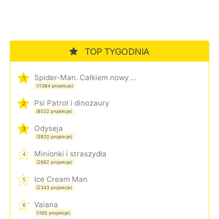
TOP TYGODNIA
Spider-Man. Całkiem nowy dzień
1
(11384 projekcje)
Psi Patrol i dinozaury
2
(8522 projekcje)
Odyseja
3
(3920 projekcje)
Minionki i straszydła
4
(2662 projekcje)
Ice Cream Man
5
(2343 projekcje)
Vaiana
6
(1165 projekcje)