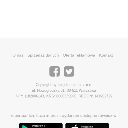
O nas
Sprzedaż danych
Oferta reklamowa
Kontakt
Copyright by coigdzie.pl sp. z o.o.
ul. Nowogrodzka 31, 00-511 Warszawa
NIP: 1182006143, KRS: 0000335060, REGON: 141962729
repertuar kin, baza imprez i wydarzeń dostępne również w: