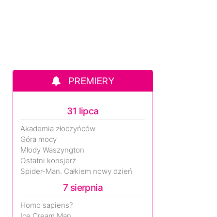
PREMIERY
31 lipca
Akademia złoczyńców
Góra mocy
Młody Waszyngton
Ostatni konsjerż
Spider-Man. Całkiem nowy dzień
7 sierpnia
Homo sapiens?
Ice Cream Man