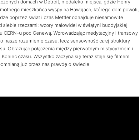
zczonych domach w Detroit, niedaleko miejsca, gdzie Henry
samotnego mieszkańca wyspy na Hawajach, którego dom powoli,
odze poprzez świat i czas Mettler odnajduje niesamowite
 siebie rzeczami: wzory malowideł w świątyni buddyjskiej
elu CERN-u pod Genewą. Wprowadzając medytacyjny i transowy
lko nasze rozumienie czasu, lecz sensowność całej struktury
asu. Obrazując połączenia między pierwotnym mistycyzmem i
Koniec czasu. Wszystko zaczyna się teraz staje się filmem
pomnianą już przez nas prawdę o świecie.