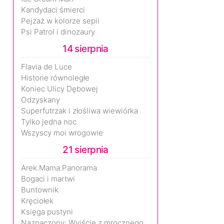
Kandydaci śmierci
Pejzaż w kolorze sepii
Psi Patrol i dinozaury
14 sierpnia
Flavia de Luce
Historie równoległe
Koniec Ulicy Dębowej
Odzyskany
Superfutrzak i złośliwa wiewiórka
Tylko jedna noc
Wszyscy moi wrogowie
21 sierpnia
Arek.Mama.Panorama
Bogaci i martwi
Buntownik
Kręciołek
Księga pustyni
Naznaczony: Wyjście z mrocznego wymiaru