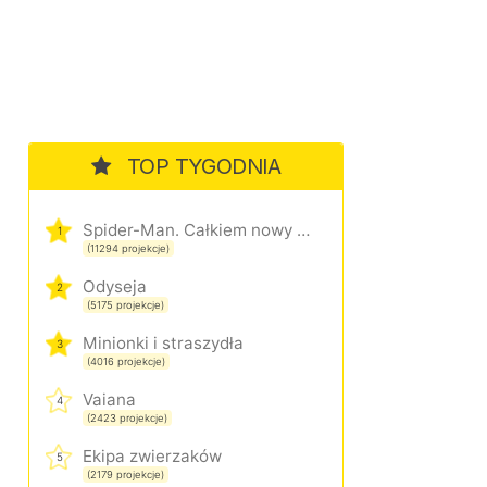
TOP TYGODNIA
Spider-Man. Całkiem nowy dzień
1
(11294 projekcje)
Odyseja
2
(5175 projekcje)
Minionki i straszydła
3
(4016 projekcje)
Vaiana
4
(2423 projekcje)
Ekipa zwierzaków
5
(2179 projekcje)