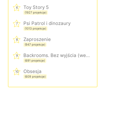
Toy Story 5
6
(1927 projekcje)
Psi Patrol i dinozaury
7
(1013 projekcje)
Zaproszenie
8
(947 projekcje)
Backrooms. Bez wyjścia (wersja rozszerzona)
9
(691 projekcje)
Obsesja
10
(609 projekcje)