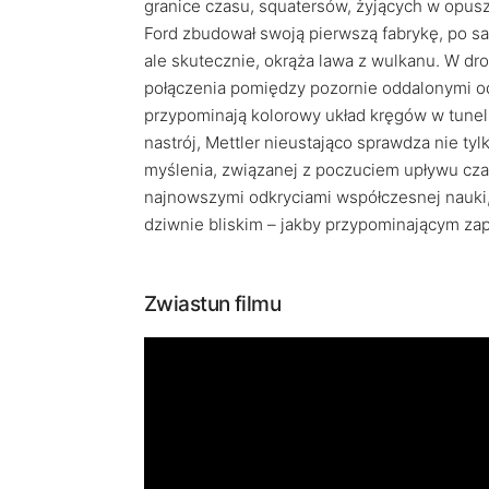
granice czasu, squatersów, żyjących w opus
Ford zbudował swoją pierwszą fabrykę, po 
ale skutecznie, okrąża lawa z wulkanu. W dr
połączenia pomiędzy pozornie oddalonymi od
przypominają kolorowy układ kręgów w tun
nastrój, Mettler nieustająco sprawdza nie ty
myślenia, związanej z poczuciem upływu cz
najnowszymi odkryciami współczesnej nauki, 
dziwnie bliskim – jakby przypominającym za
Zwiastun filmu