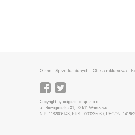
O nas
Sprzedaż danych
Oferta reklamowa
K
Copyright by coigdzie.pl sp. z o.o.
ul. Nowogrodzka 31, 00-511 Warszawa
NIP: 1182006143, KRS: 0000335060, REGON: 14196