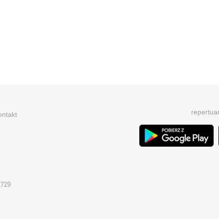
repertua
ontakt
2729