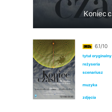
Koniec c
6.1/10
tytuł oryginalny
reżyseria
scenariusz
muzyka
zdjęcia