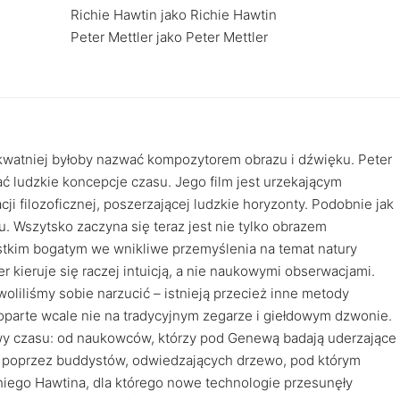
Richie Hawtin jako Richie Hawtin
Peter Mettler jako Peter Mettler
ekwatniej byłoby nazwać kompozytorem obrazu i dźwięku. Peter
ać ludzkie koncepcje czasu. Jego film jest urzekającym
i filozoficznej, poszerzającej ludzkie horyzonty. Podobnie jak
su. Wszytsko zaczyna się teraz jest nie tylko obrazem
stkim bogatym we wnikliwe przemyślenia na temat natury
er kieruje się raczej intuicją, a nie naukowymi obserwacjami.
oliliśmy sobie narzucić – istnieją przecież inne metody
 oparte wcale nie na tradycyjnym zegarze i giełdowym dzwonie.
tywy czasu: od naukowców, którzy pod Genewą badają uderzające
, poprzez buddystów, odwiedzających drzewo, pod którym
iego Hawtina, dla którego nowe technologie przesunęły