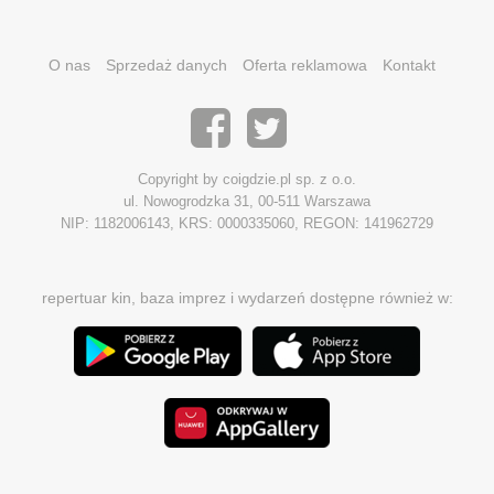
O nas
Sprzedaż danych
Oferta reklamowa
Kontakt
Copyright by coigdzie.pl sp. z o.o.
ul. Nowogrodzka 31, 00-511 Warszawa
NIP: 1182006143, KRS: 0000335060, REGON: 141962729
repertuar kin, baza imprez i wydarzeń dostępne również w: