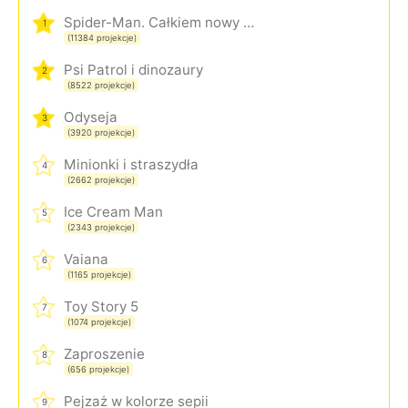
Spider-Man. Całkiem nowy dzień
1
(11384 projekcje)
Psi Patrol i dinozaury
2
(8522 projekcje)
Odyseja
3
(3920 projekcje)
Minionki i straszydła
4
(2662 projekcje)
Ice Cream Man
5
(2343 projekcje)
Vaiana
6
(1165 projekcje)
Toy Story 5
7
(1074 projekcje)
Zaproszenie
8
(656 projekcje)
Pejzaż w kolorze sepii
9