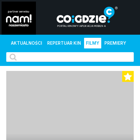
AKTUALNOŚCI
REPERTUAR KIN
FILMY
PREMIERY