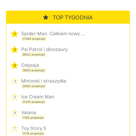
TOP TYGODNIA
Spider-Man. Całkiem nowy dzień
1
(11384 projekcje)
Psi Patrol i dinozaury
2
(8522 projekcje)
Odyseja
3
(3920 projekcje)
Minionki i straszydła
4
(2662 projekcje)
Ice Cream Man
5
(2343 projekcje)
Vaiana
6
(1165 projekcje)
Toy Story 5
7
(1074 projekcje)