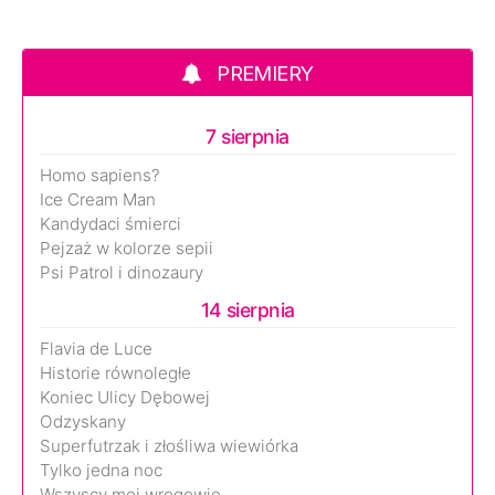
PREMIERY
7 sierpnia
Homo sapiens?
Ice Cream Man
Kandydaci śmierci
Pejzaż w kolorze sepii
Psi Patrol i dinozaury
14 sierpnia
Flavia de Luce
Historie równoległe
Koniec Ulicy Dębowej
Odzyskany
Superfutrzak i złośliwa wiewiórka
Tylko jedna noc
Wszyscy moi wrogowie