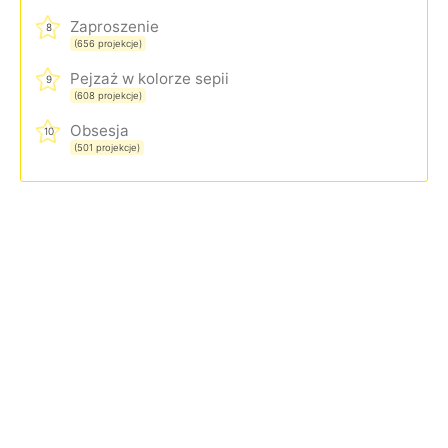
Zaproszenie
8
(656 projekcje)
Pejzaż w kolorze sepii
9
(608 projekcje)
Obsesja
10
(501 projekcje)