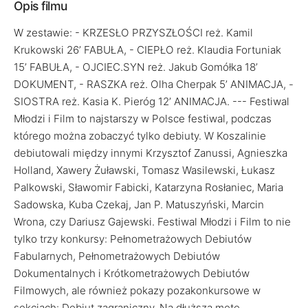
Opis filmu
W zestawie: - KRZESŁO PRZYSZŁOŚCI reż. Kamil
Krukowski 26’ FABUŁA, - CIEPŁO reż. Klaudia Fortuniak
15’ FABUŁA, - OJCIEC.SYN reż. Jakub Gomółka 18’
DOKUMENT, - RASZKA reż. Olha Cherpak 5’ ANIMACJA, -
SIOSTRA reż. Kasia K. Pieróg 12’ ANIMACJA. --- Festiwal
Młodzi i Film to najstarszy w Polsce festiwal, podczas
którego można zobaczyć tylko debiuty. W Koszalinie
debiutowali między innymi Krzysztof Zanussi, Agnieszka
Holland, Xawery Żuławski, Tomasz Wasilewski, Łukasz
Palkowski, Sławomir Fabicki, Katarzyna Rosłaniec, Maria
Sadowska, Kuba Czekaj, Jan P. Matuszyński, Marcin
Wrona, czy Dariusz Gajewski. Festiwal Młodzi i Film to nie
tylko trzy konkursy: Pełnometrażowych Debiutów
Fabularnych, Pełnometrażowych Debiutów
Dokumentalnych i Krótkometrażowych Debiutów
Filmowych, ale również pokazy pozakonkursowe w
sekcjach: Debiut zagraniczny, Na dłuższą metę.