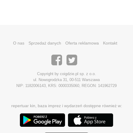
O nas
Sprzedaż danych
Oferta reklamowa
Kontakt
Copyright by coigdzie.pl sp. z o.o.
ul. Nowogrodzka 31, 00-511 Warszawa
NIP: 1182006143, KRS: 0000335060, REGON: 141962729
repertuar kin, baza imprez i wydarzeń dostępne również w: