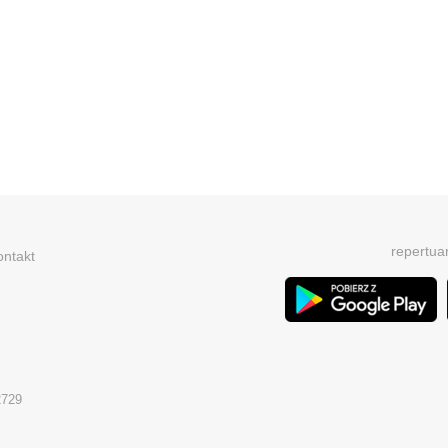
repertua
ontakt
2729