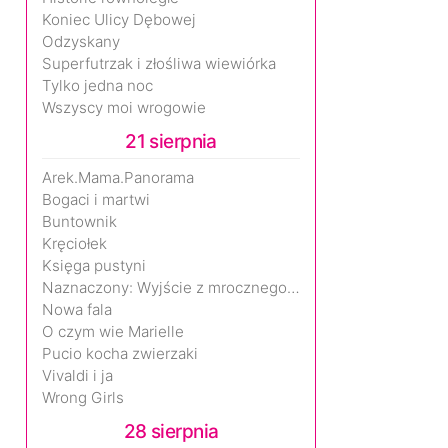
Koniec Ulicy Dębowej
Odzyskany
Superfutrzak i złośliwa wiewiórka
Tylko jedna noc
Wszyscy moi wrogowie
21 sierpnia
Arek.Mama.Panorama
Bogaci i martwi
Buntownik
Kręciołek
Księga pustyni
Naznaczony: Wyjście z mrocznego wymiaru
Nowa fala
O czym wie Marielle
Pucio kocha zwierzaki
Vivaldi i ja
Wrong Girls
28 sierpnia