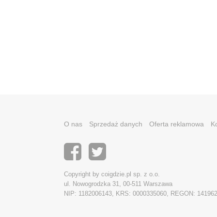
O nas
Sprzedaż danych
Oferta reklamowa
K
Copyright by coigdzie.pl sp. z o.o.
ul. Nowogrodzka 31, 00-511 Warszawa
NIP: 1182006143, KRS: 0000335060, REGON: 14196