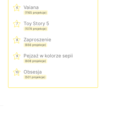
Vaiana
6
(1165 projekcje)
Toy Story 5
7
(1074 projekcje)
Zaproszenie
8
(656 projekcje)
Pejzaż w kolorze sepii
9
(608 projekcje)
Obsesja
10
(501 projekcje)