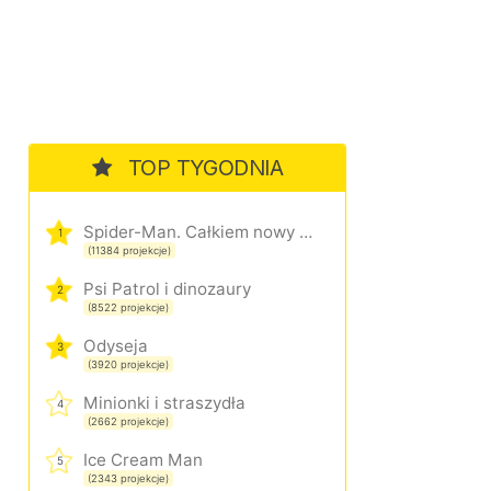
TOP TYGODNIA
Spider-Man. Całkiem nowy dzień
1
(11384 projekcje)
Psi Patrol i dinozaury
2
(8522 projekcje)
Odyseja
3
(3920 projekcje)
Minionki i straszydła
4
(2662 projekcje)
Ice Cream Man
5
(2343 projekcje)