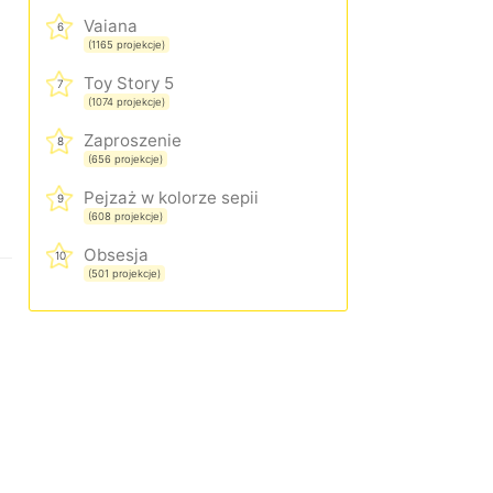
Vaiana
6
(1165 projekcje)
Toy Story 5
7
(1074 projekcje)
Zaproszenie
8
(656 projekcje)
Pejzaż w kolorze sepii
9
(608 projekcje)
Obsesja
10
(501 projekcje)