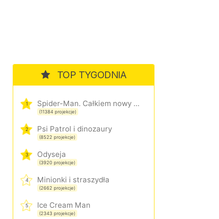
TOP TYGODNIA
Spider-Man. Całkiem nowy dzień
1
(11384 projekcje)
Psi Patrol i dinozaury
2
(8522 projekcje)
Odyseja
3
(3920 projekcje)
Minionki i straszydła
4
(2662 projekcje)
Ice Cream Man
5
(2343 projekcje)