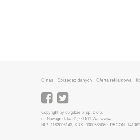
O nas
Sprzedaż danych
Oferta reklamowa
K
Copyright by coigdzie.pl sp. z o.o.
ul. Nowogrodzka 31, 00-511 Warszawa
NIP: 1182006143, KRS: 0000335060, REGON: 14196