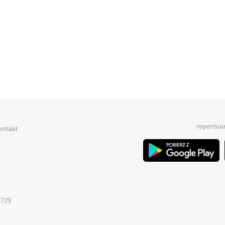
repertua
ontakt
2729