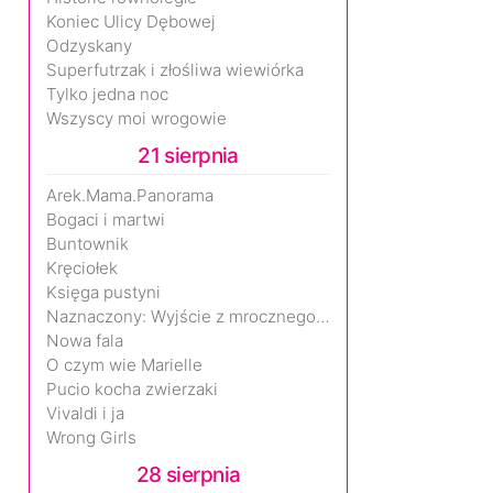
Koniec Ulicy Dębowej
Odzyskany
Superfutrzak i złośliwa wiewiórka
Tylko jedna noc
Wszyscy moi wrogowie
21 sierpnia
Arek.Mama.Panorama
Bogaci i martwi
Buntownik
Kręciołek
Księga pustyni
Naznaczony: Wyjście z mrocznego wymiaru
Nowa fala
O czym wie Marielle
Pucio kocha zwierzaki
Vivaldi i ja
Wrong Girls
28 sierpnia