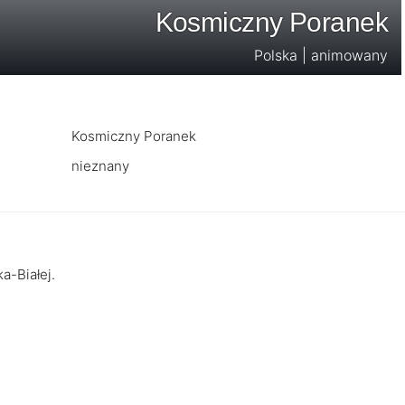
Kosmiczny Poranek
Polska | animowany
Kosmiczny Poranek
nieznany
a-Białej.