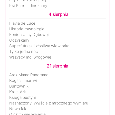
Psi Patrol i dinozaury
14 sierpnia
Flavia de Luce
Historie równoległe
Koniec Ulicy Dębowej
Odzyskany
Superfutrzak i złośliwa wiewiórka
Tylko jedna noc
Wszyscy moi wrogowie
21 sierpnia
Arek.Mama.Panorama
Bogaci i martwi
Buntownik
Kręciołek
Księga pustyni
Naznaczony: Wyjście z mrocznego wymiaru
Nowa fala
O czym wie Marielle