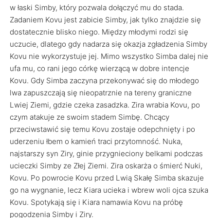
w łaski Simby, który pozwala dołączyć mu do stada.
Zadaniem Kovu jest zabicie Simby, jak tylko znajdzie się
dostatecznie blisko niego. Między młodymi rodzi się
uczucie, dlatego gdy nadarza się okazja zgładzenia Simby
Kovu nie wykorzystuje jej. Mimo wszystko Simba dalej nie
ufa mu, co rani jego córkę wierzącą w dobre intencje
Kovu. Gdy Simba zaczyna przekonywać się do młodego
lwa zapuszczają się nieopatrznie na tereny graniczne
Lwiej Ziemi, gdzie czeka zasadzka. Zira wrabia Kovu, po
czym atakuje ze swoim stadem Simbę. Chcący
przeciwstawić się temu Kovu zostaje odepchnięty i po
uderzeniu łbem o kamień traci przytomność. Nuka,
najstarszy syn Ziry, ginie przygnieciony belkami podczas
ucieczki Simby ze Złej Ziemi. Zira oskarża o śmierć Nuki,
Kovu. Po powrocie Kovu przed Lwią Skałę Simba skazuje
go na wygnanie, lecz Kiara ucieka i wbrew woli ojca szuka
Kovu. Spotykają się i Kiara namawia Kovu na próbę
pogodzenia Simby i Ziry.