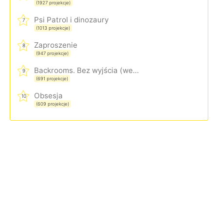
(1927 projekcje)
Psi Patrol i dinozaury
7
(1013 projekcje)
Zaproszenie
8
(947 projekcje)
Backrooms. Bez wyjścia (wersja rozszerzona)
9
(691 projekcje)
Obsesja
10
(609 projekcje)