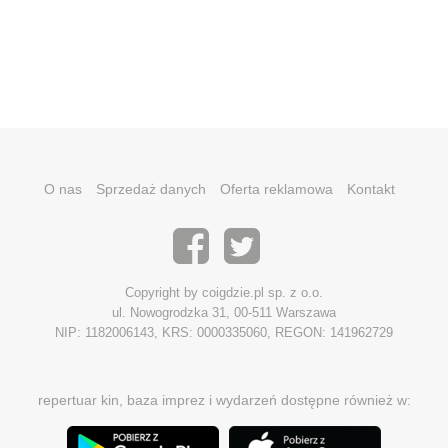
O nas
Sprzedaż danych
Oferta reklamowa
Kontakt
Copyright by coigdzie.pl sp. z o.o.
ul. Nowogrodzka 31, 00-511 Warszawa
NIP: 1182006143, KRS: 0000335060, REGON: 141962729
repertuar kin, baza imprez i wydarzeń dostępne również w: