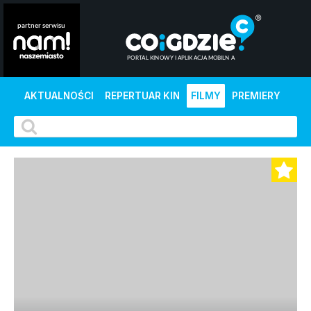
AKTUALNOŚCI
REPERTUAR KIN
FILMY
PREMIERY