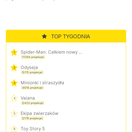
TOP TYGODNIA
Spider-Man. Całkiem nowy dzień
1
(11294 projekcje)
Odyseja
2
(5175 projekcje)
Minionki i straszydła
3
(4016 projekcje)
Vaiana
4
(2423 projekcje)
Ekipa zwierzaków
5
(2179 projekcje)
Toy Story 5
6