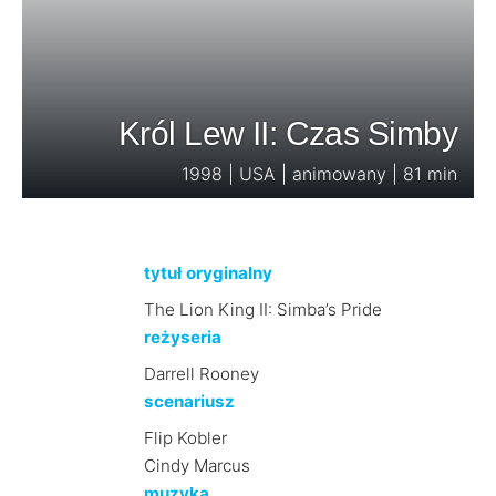
Król Lew II: Czas Simby
1998 | USA | animowany | 81 min
tytuł oryginalny
The Lion King II: Simba’s Pride
reżyseria
Darrell Rooney
scenariusz
Flip Kobler
Cindy Marcus
muzyka