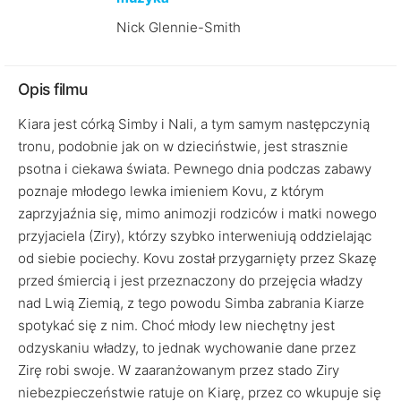
Nick Glennie-Smith
Opis filmu
Kiara jest córką Simby i Nali, a tym samym następczynią
tronu, podobnie jak on w dzieciństwie, jest strasznie
psotna i ciekawa świata. Pewnego dnia podczas zabawy
poznaje młodego lewka imieniem Kovu, z którym
zaprzyjaźnia się, mimo animozji rodziców i matki nowego
przyjaciela (Ziry), którzy szybko interweniują oddzielając
od siebie pociechy. Kovu został przygarnięty przez Skazę
przed śmiercią i jest przeznaczony do przejęcia władzy
nad Lwią Ziemią, z tego powodu Simba zabrania Kiarze
spotykać się z nim. Choć młody lew niechętny jest
odzyskaniu władzy, to jednak wychowanie dane przez
Zirę robi swoje. W zaaranżowanym przez stado Ziry
niebezpieczeństwie ratuje on Kiarę, przez co wkupuje się