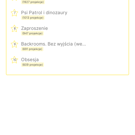
(1927 projekcje)
Psi Patrol i dinozaury
7
(1013 projekcje)
Zaproszenie
8
(947 projekcje)
Backrooms. Bez wyjścia (wersja rozszerzona)
9
(691 projekcje)
Obsesja
10
(609 projekcje)