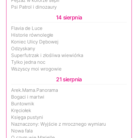
Pejzaż w kolorze sepii
Psi Patrol i dinozaury
14 sierpnia
Flavia de Luce
Historie równoległe
Koniec Ulicy Dębowej
Odzyskany
Superfutrzak i złośliwa wiewiórka
Tylko jedna noc
Wszyscy moi wrogowie
21 sierpnia
Arek.Mama.Panorama
Bogaci i martwi
Buntownik
Kręciołek
Księga pustyni
Naznaczony: Wyjście z mrocznego wymiaru
Nowa fala
O czym wie Marielle