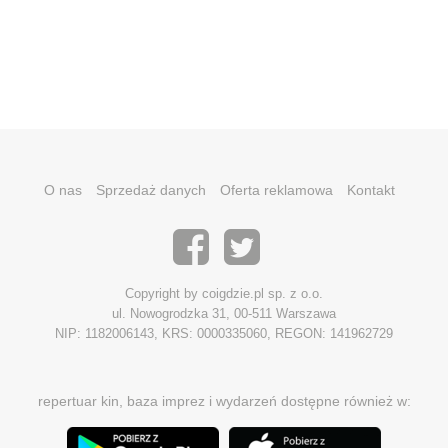
O nas
Sprzedaż danych
Oferta reklamowa
Kontakt
Copyright by coigdzie.pl sp. z o.o.
ul. Nowogrodzka 31, 00-511 Warszawa
NIP: 1182006143, KRS: 0000335060, REGON: 141962729
repertuar kin, baza imprez i wydarzeń dostępne również w: