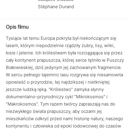
Stéphane Durand
Opis filmu
Tysiące lat temu Europa pokryta był niekończącym się
lasem, którym niepodzielnie rządziły żubry, lisy, wilki,
łosie i jelenie. Ich królestwem była rozciągająca się przez
cały kontynent prapuszcza, której serce tętniło w Puszczy
Białowieskiej, dziś jedynym jej zachowanym fragmencie.
W sercu pełnego tajemnic lasu rozgrywa się niesamowita
opowieść o przyrodzie, tej najdzikszej i nietkniętej
jeszcze ludzką ręką. "Królestwo" zamyka słynny
dokumentalno-przyrodniczy cykl "Mikrokosmos" i
"Makrokosmos". Tym razem twórcy zapraszają nas do
niezwykłego świata prapuszczy, aby oczami jej
mieszkańców odkryć przed nami historię natury, naszego
kontynentu i człowieka od epoki lodowcowej do czasów