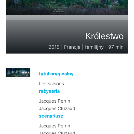
Królestwo
2015 | Francja | familijny | 97 min
tytuł oryginalny
Les saisons
reżyseria
Jacques Perrin
Jacques Cluzaud
scenariusz
Jacques Perrin
Jacques Cluzaud