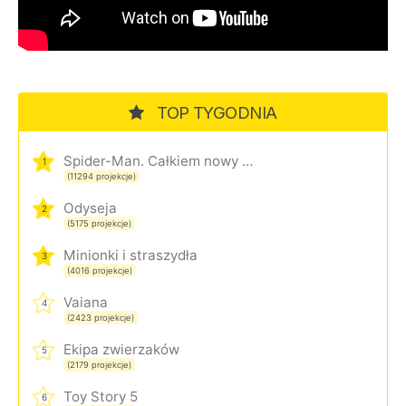
TOP TYGODNIA
Spider-Man. Całkiem nowy dzień
1
(11294 projekcje)
Odyseja
2
(5175 projekcje)
Minionki i straszydła
3
(4016 projekcje)
Vaiana
4
(2423 projekcje)
Ekipa zwierzaków
5
(2179 projekcje)
Toy Story 5
6