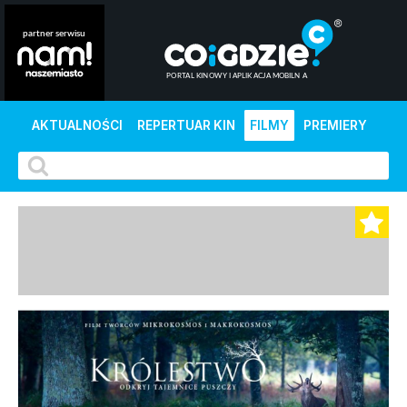
AKTUALNOŚCI
REPERTUAR KIN
FILMY
PREMIERY