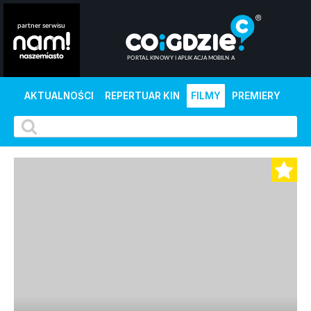
AKTUALNOŚCI
REPERTUAR KIN
FILMY
PREMIERY