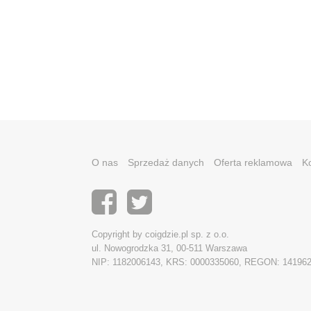
O nas
Sprzedaż danych
Oferta reklamowa
K
Copyright by coigdzie.pl sp. z o.o.
ul. Nowogrodzka 31, 00-511 Warszawa
NIP: 1182006143, KRS: 0000335060, REGON: 14196