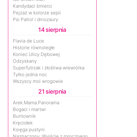
Kandydaci śmierci
Pejzaż w kolorze sepii
Psi Patrol i dinozaury
14 sierpnia
Flavia de Luce
Historie równoległe
Koniec Ulicy Dębowej
Odzyskany
Superfutrzak i złośliwa wiewiórka
Tylko jedna noc
Wszyscy moi wrogowie
21 sierpnia
Arek.Mama.Panorama
Bogaci i martwi
Buntownik
Kręciołek
Księga pustyni
Naznaczony: Wyjście z mrocznego wymiaru