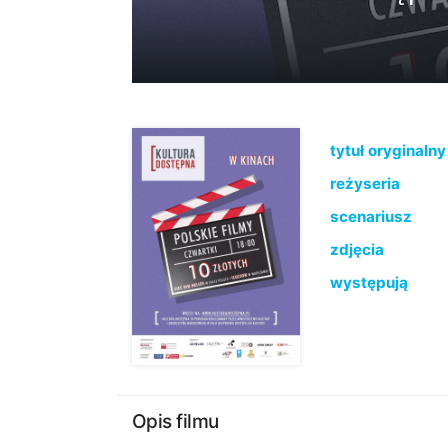
tytuł oryginalny
reżyseria
scenariusz
zdjęcia
występują
Opis filmu