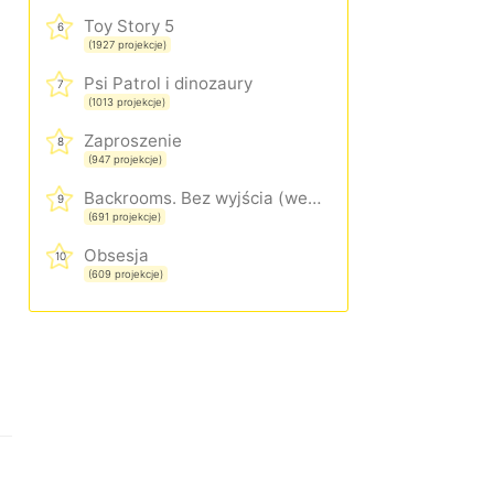
Toy Story 5
6
(1927 projekcje)
Psi Patrol i dinozaury
7
(1013 projekcje)
Zaproszenie
8
(947 projekcje)
Backrooms. Bez wyjścia (wersja rozszerzona)
9
(691 projekcje)
Obsesja
10
(609 projekcje)