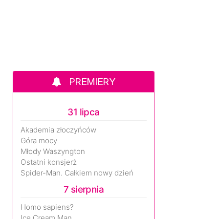
PREMIERY
31 lipca
Akademia złoczyńców
Góra mocy
Młody Waszyngton
Ostatni konsjerż
Spider-Man. Całkiem nowy dzień
7 sierpnia
Homo sapiens?
Ice Cream Man