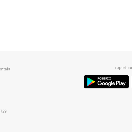
repertua
ontakt
2729