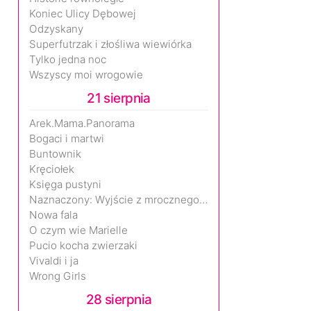
Koniec Ulicy Dębowej
Odzyskany
Superfutrzak i złośliwa wiewiórka
Tylko jedna noc
Wszyscy moi wrogowie
21 sierpnia
Arek.Mama.Panorama
Bogaci i martwi
Buntownik
Kręciołek
Księga pustyni
Naznaczony: Wyjście z mrocznego wymiaru
Nowa fala
O czym wie Marielle
Pucio kocha zwierzaki
Vivaldi i ja
Wrong Girls
28 sierpnia