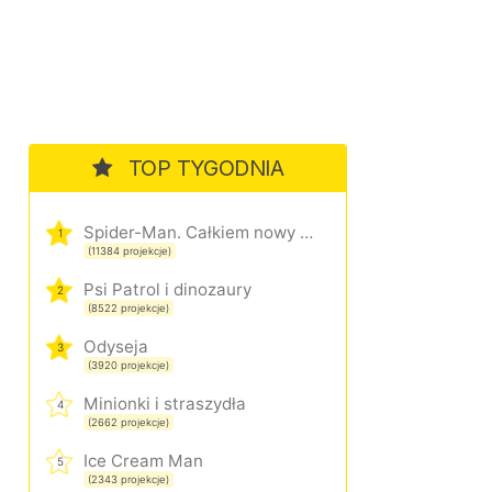
TOP TYGODNIA
Spider-Man. Całkiem nowy dzień
1
(11384 projekcje)
Psi Patrol i dinozaury
2
(8522 projekcje)
Odyseja
3
(3920 projekcje)
Minionki i straszydła
4
(2662 projekcje)
Ice Cream Man
5
(2343 projekcje)