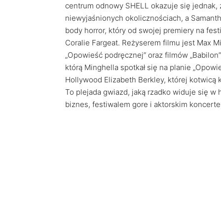
centrum odnowy SHELL okazuje się jednak, ż
niewyjaśnionych okolicznościach, a Samantha
body horror, który od swojej premiery na fe
Coralie Fargeat. Reżyserem filmu jest Max Min
„Opowieść podręcznej” oraz filmów „Babilon”
którą Minghella spotkał się na planie „Opow
Hollywood Elizabeth Berkley, której kotwicą k
To plejada gwiazd, jaką rzadko widuje się w ho
biznes, festiwalem gore i aktorskim koncert