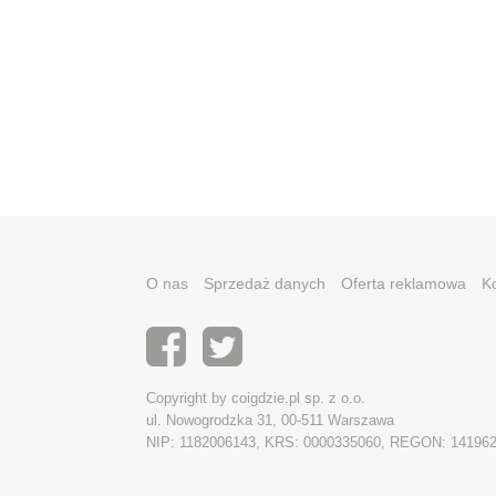
O nas
Sprzedaż danych
Oferta reklamowa
K
Copyright by coigdzie.pl sp. z o.o.
ul. Nowogrodzka 31, 00-511 Warszawa
NIP: 1182006143, KRS: 0000335060, REGON: 14196