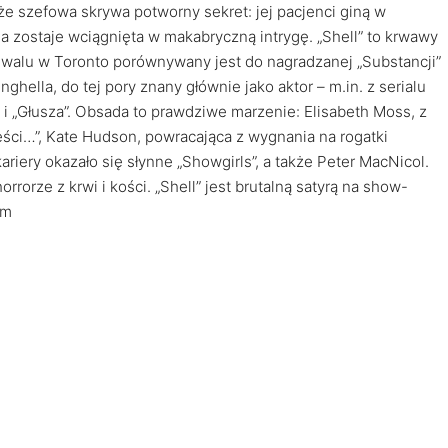
e szefowa skrywa potworny sekret: jej pacjenci giną w
 zostaje wciągnięta w makabryczną intrygę. „Shell” to krwawy
stiwalu w Toronto porównywany jest do nagradzanej „Substancji”
ghella, do tej pory znany głównie jako aktor – m.in. z serialu
 i „Głusza”. Obsada to prawdziwe marzenie: Elisabeth Moss, z
ieści…”, Kate Hudson, powracająca z wygnania na rogatki
ariery okazało się słynne „Showgirls”, a także Peter MacNicol.
rrorze z krwi i kości. „Shell” jest brutalną satyrą na show-
em