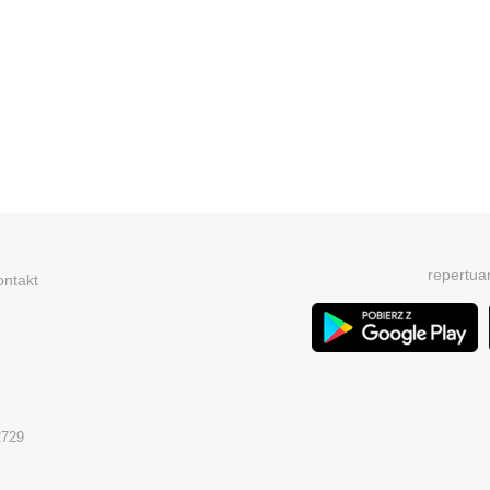
repertua
ontakt
2729