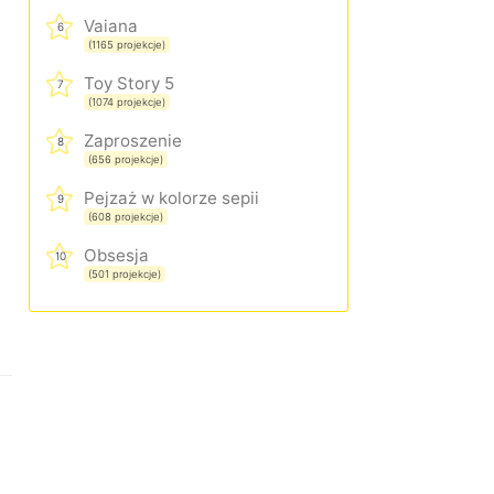
Vaiana
6
(1165 projekcje)
Toy Story 5
7
(1074 projekcje)
Zaproszenie
8
(656 projekcje)
Pejzaż w kolorze sepii
9
(608 projekcje)
Obsesja
10
(501 projekcje)