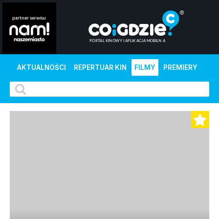
AKTUALNOŚCI
REPERTUAR KIN
FILMY
PREMIERY