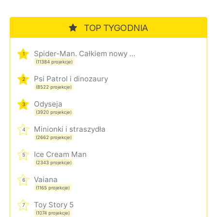
TOP TYGODNIA
Spider-Man. Całkiem nowy dzień
1
(11384 projekcje)
Psi Patrol i dinozaury
2
(8522 projekcje)
Odyseja
3
(3920 projekcje)
Minionki i straszydła
4
(2662 projekcje)
Ice Cream Man
5
(2343 projekcje)
Vaiana
6
(1165 projekcje)
Toy Story 5
7
(1074 projekcje)