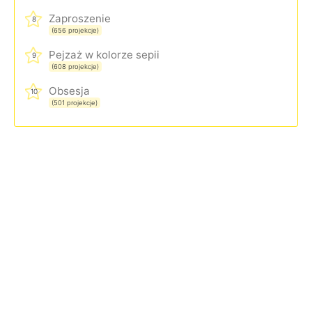
Zaproszenie
8
(656 projekcje)
Pejzaż w kolorze sepii
9
(608 projekcje)
Obsesja
10
(501 projekcje)