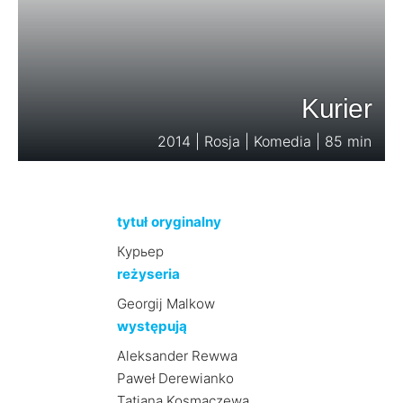
Kurier
2014 | Rosja | Komedia | 85 min
tytuł oryginalny
Курьер
reżyseria
Georgij Malkow
występują
Aleksander Rewwa
Paweł Derewianko
Tatiana Kosmaczewa