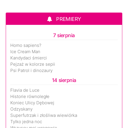
PREMIERY
7 sierpnia
Homo sapiens?
Ice Cream Man
Kandydaci śmierci
Pejzaż w kolorze sepii
Psi Patrol i dinozaury
14 sierpnia
Flavia de Luce
Historie równoległe
Koniec Ulicy Dębowej
Odzyskany
Superfutrzak i złośliwa wiewiórka
Tylko jedna noc
Wszyscy moi wrogowie