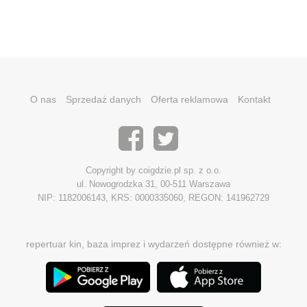
O nas
Sprzedaż danych
Oferta reklamowa
Kontakt
Copyright by coigdzie.pl sp. z o.o.
ul. Nowogrodzka 31, 00-511 Warszawa
NIP: 1182006143, KRS: 0000335060, REGON: 141962729
repertuar kin, baza imprez i wydarzeń dostępne również w: