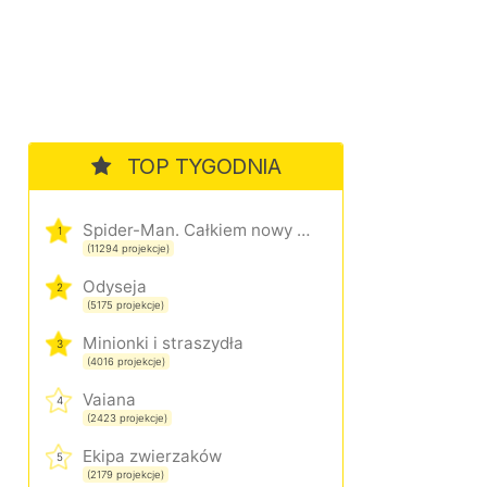
TOP TYGODNIA
Spider-Man. Całkiem nowy dzień
1
(11294 projekcje)
Odyseja
2
(5175 projekcje)
Minionki i straszydła
3
(4016 projekcje)
Vaiana
4
(2423 projekcje)
Ekipa zwierzaków
5
(2179 projekcje)