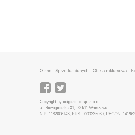
O nas
Sprzedaż danych
Oferta reklamowa
K
Copyright by coigdzie.pl sp. z o.o.
ul. Nowogrodzka 31, 00-511 Warszawa
NIP: 1182006143, KRS: 0000335060, REGON: 14196