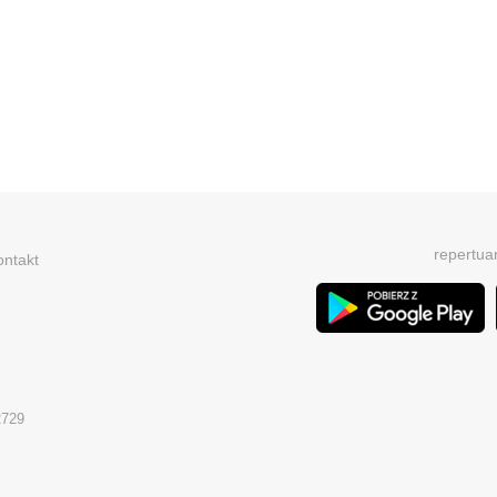
repertua
ontakt
2729