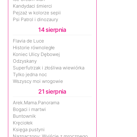
Kandydaci śmierci
Pejzaż w kolorze sepii
Psi Patrol i dinozaury
14 sierpnia
Flavia de Luce
Historie równoległe
Koniec Ulicy Dębowej
Odzyskany
Superfutrzak i złośliwa wiewiórka
Tylko jedna noc
Wszyscy moi wrogowie
21 sierpnia
Arek.Mama.Panorama
Bogaci i martwi
Buntownik
Kręciołek
Księga pustyni
Naznaczony: Wyjście z mrocznego wymiaru