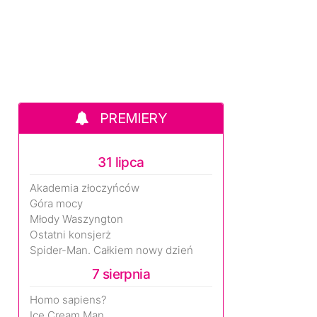
PREMIERY
31 lipca
Akademia złoczyńców
Góra mocy
Młody Waszyngton
Ostatni konsjerż
Spider-Man. Całkiem nowy dzień
7 sierpnia
Homo sapiens?
Ice Cream Man