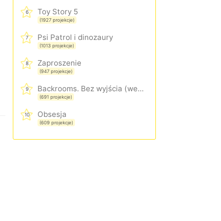
Toy Story 5
6
(1927 projekcje)
Psi Patrol i dinozaury
7
(1013 projekcje)
Zaproszenie
8
(947 projekcje)
Backrooms. Bez wyjścia (wersja rozszerzona)
9
(691 projekcje)
Obsesja
10
(609 projekcje)