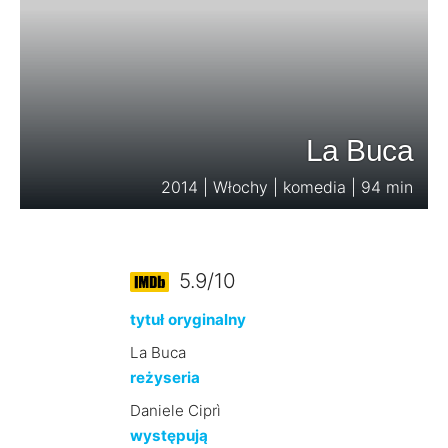
La Buca
2014 | Włochy | komedia | 94 min
5.9/10
tytuł oryginalny
La Buca
reżyseria
Daniele Ciprì
występują