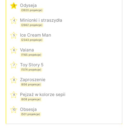
Odyseja
3
(3920 projekcje)
Minionki i straszydła
4
(2662 projekcje)
Ice Cream Man
5
(2343 projekcje)
Vaiana
6
(1165 projekcje)
Toy Story 5
7
(1074 projekcje)
Zaproszenie
8
(656 projekcje)
Pejzaż w kolorze sepii
9
(608 projekcje)
Obsesja
10
(501 projekcje)