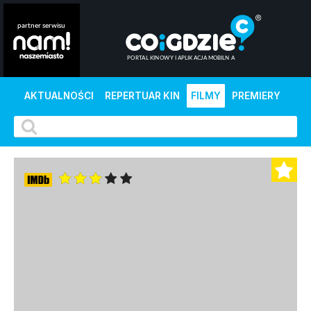
AKTUALNOŚCI
REPERTUAR KIN
FILMY
PREMIERY