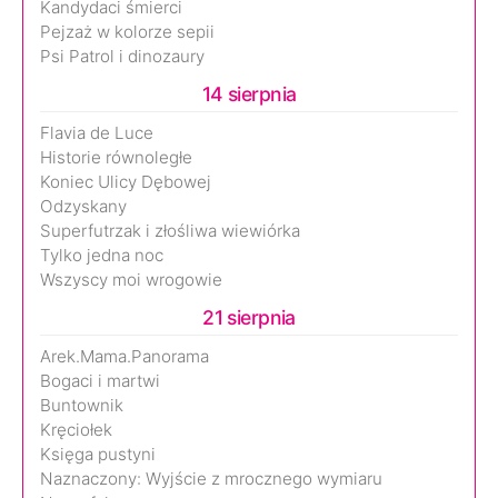
Kandydaci śmierci
Pejzaż w kolorze sepii
Psi Patrol i dinozaury
14 sierpnia
Flavia de Luce
Historie równoległe
Koniec Ulicy Dębowej
Odzyskany
Superfutrzak i złośliwa wiewiórka
Tylko jedna noc
Wszyscy moi wrogowie
21 sierpnia
Arek.Mama.Panorama
Bogaci i martwi
Buntownik
Kręciołek
Księga pustyni
Naznaczony: Wyjście z mrocznego wymiaru