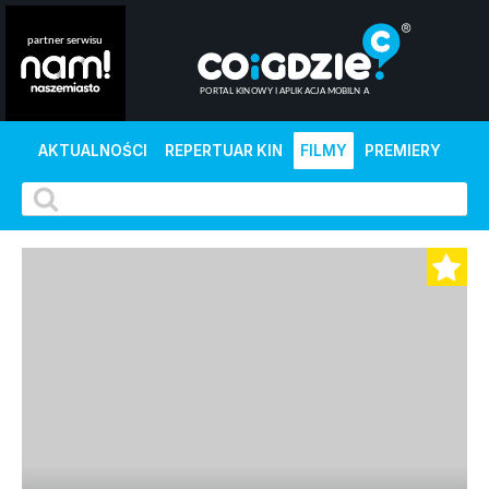
AKTUALNOŚCI
REPERTUAR KIN
FILMY
PREMIERY