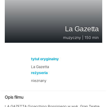
La Gazetta
muzyczny | 150 min
tytuł oryginalny
La Gazetta
reżyseria
nieznany
Opis filmu
LA GAZETTA Gioacchino Rossiniego w wyk. Gran Teatre