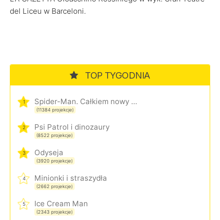
del Liceu w Barceloni.
TOP TYGODNIA
Spider-Man. Całkiem nowy dzień
1
(11384 projekcje)
Psi Patrol i dinozaury
2
(8522 projekcje)
Odyseja
3
(3920 projekcje)
Minionki i straszydła
4
(2662 projekcje)
Ice Cream Man
5
(2343 projekcje)