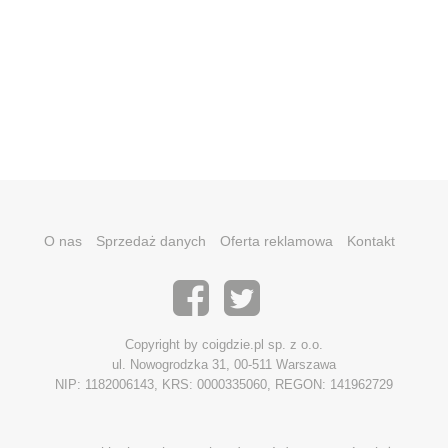
O nas
Sprzedaż danych
Oferta reklamowa
Kontakt
Copyright by coigdzie.pl sp. z o.o.
ul. Nowogrodzka 31, 00-511 Warszawa
NIP: 1182006143, KRS: 0000335060, REGON: 141962729